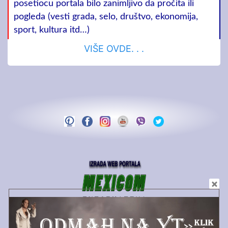
posetiocu portala bilo zanimljivo da pročita ili
pogleda (vesti grada, selo, društvo, ekonomija,
sport, kultura itd…)
VIŠE OVDE. . .