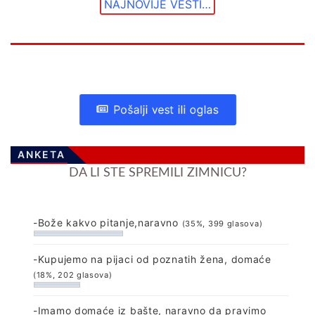
NAJNOVIJE VESTI…
Pošalji vest ili oglas
ANKETA
DA LI STE SPREMILI ZIMNICU?
-Bože kakvo pitanje,naravno
(35%, 399 glasova)
-Kupujemo na pijaci od poznatih žena, domaće
(18%, 202 glasova)
-Imamo domaće iz bašte, naravno da pravimo