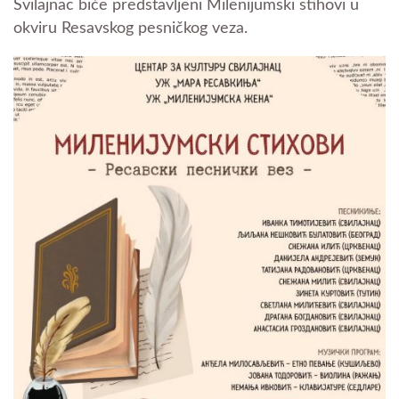
Svilajnac biće predstavljeni Milenijumski stihovi u
okviru Resavskog pesničkog veza.