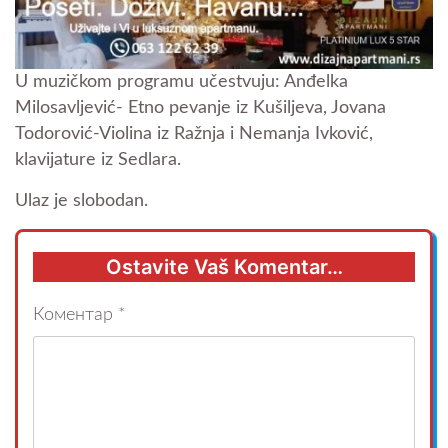
U muzičkom programu učestvuju: Anđelka
Milosavljević- Etno pevanje iz Kušiljeva, Jovana
Todorović-Violina iz Ražnja i Nemanja Ivković,
klavijature iz Sedlara.
Ulaz je slobodan.
Ostavite Vaš Komentar…
Коментар
*