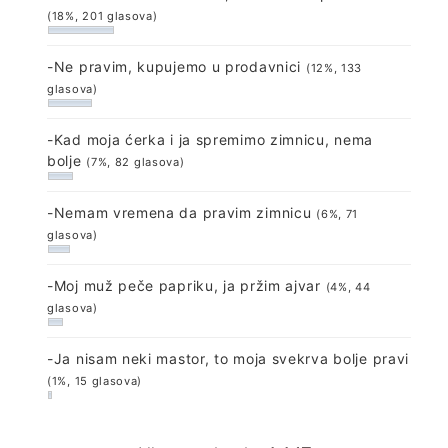
(18%, 201 glasova)
-Ne pravim, kupujemo u prodavnici
(12%, 133
glasova)
-Kad moja ćerka i ja spremimo zimnicu, nema
bolje
(7%, 82 glasova)
-Nemam vremena da pravim zimnicu
(6%, 71
glasova)
-Moj muž peče papriku, ja pržim ajvar
(4%, 44
glasova)
-Ja nisam neki mastor, to moja svekrva bolje pravi
(1%, 15 glasova)