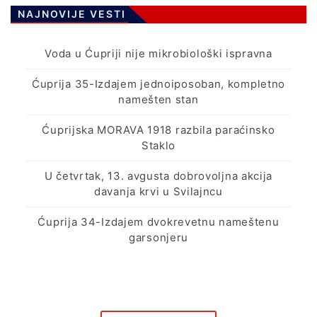
NAJNOVIJE VESTI
Voda u Ćupriji nije mikrobiološki ispravna
Ćuprija 35-Izdajem jednoiposoban, kompletno
namešten stan
Ćuprijska MORAVA 1918 razbila paraćinsko
Staklo
U četvrtak, 13. avgusta dobrovoljna akcija
davanja krvi u Svilajncu
Ćuprija 34-Izdajem dvokrevetnu nameštenu
garsonjeru