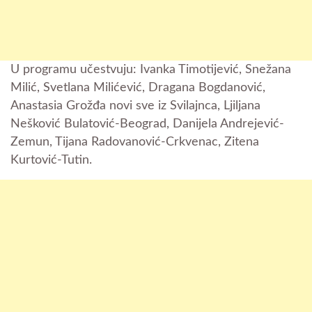
U programu učestvuju: Ivanka Timotijević, Snežana
Milić, Svetlana Milićević, Dragana Bogdanović,
Anastasia Grožđa novi sve iz Svilajnca, Ljiljana
Nešković Bulatović-Beograd, Danijela Andrejević-
Zemun, Tijana Radovanović-Crkvenac, Zitena
Kurtović-Tutin.