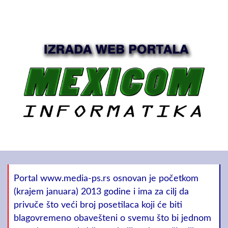
Portal www.media-ps.rs osnovan je početkom
(krajem januara) 2013 godine i ima za cilj da
privuče što veći broj posetilaca koji će biti
blagovremeno obavešteni o svemu što bi jednom