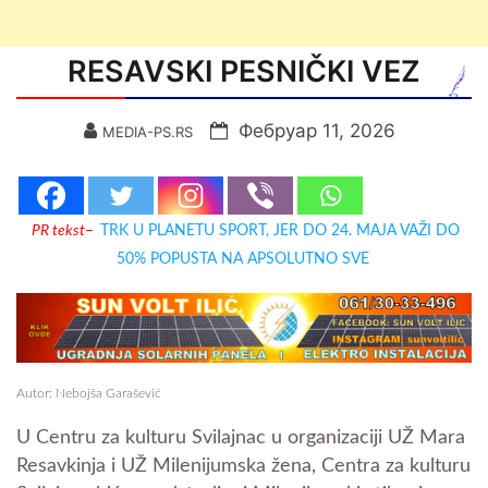
RESAVSKI PESNIČKI VEZ
Фебруар 11, 2026
MEDIA-PS.RS
PR tekst
–
TRK U PLANETU SPORT, JER DO 24. MAJA VAŽI DO
50% POPUSTA NA APSOLUTNO SVE
Autor: Nebojša Garašević
U Centru za kulturu Svilajnac u organizaciji UŽ Mara
Resavkinja i UŽ Milenijumska žena, Centra za kulturu