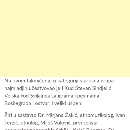
Na ovom takmičenju u kategoriji starosna grupa
najmladjih učestvovao je i Kud Stevan Sindjelić
Vojska kod Svilajnca sa igrama i pesmama
Bosilegrada i ostvarili veliki uspeh.
Žiri u sastavu: Dr. Mirjana Žakić, etnomuzikolog, Ivan
Terzić, etnolog, Miloš Vulović, prvi solista