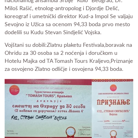
nacionalnog ansambla Srbije “Kolo” Beograd, Dr.
Miloš Rašić, etnolog-antropolog i Djordje Delić,
koreograf i umetnički direktor Kud-a Impol Se valjaju
Sevojno iz Užica sa ocenom 94,33 boda prvo mesto
dodelili su Kudu Stevan Sindjelić Vojska.
Vojštani su dobili:Zlatnu plaketu Festivala,boravak na
Ohridu za 30 osoba sa 2 noćenja i doručkom u
Hotelu Majka od TA Tomash Tours Kraljevo,Priznanje
za osvojeno Zlatno odličje i osvojena 94,33 boda.