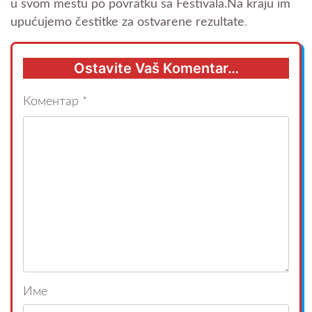
u svom mestu po povratku sa Festivala.Na kraju im
upućujemo čestitke za ostvarene rezultate
.
Ostavite Vaš Komentar…
Коментар
*
Име