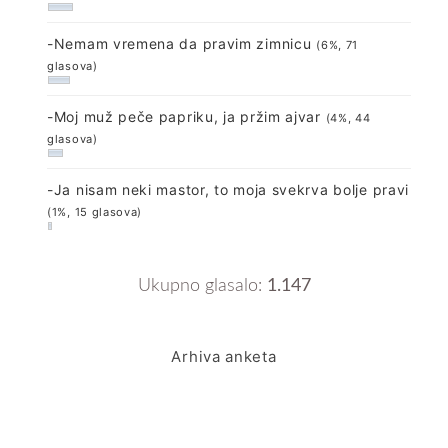
-Nemam vremena da pravim zimnicu
(6%, 71
glasova)
-Moj muž peče papriku, ja pržim ajvar
(4%, 44
glasova)
-Ja nisam neki mastor, to moja svekrva bolje pravi
(1%, 15 glasova)
Ukupno glasalo:
1.147
Arhiva anketa