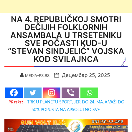
NA 4. REPUBLIČKOJ SMOTRI
DEČIJIH FOLKLORNIH
ANSAMBALA U TRSETENIKU
SVE POČASTI KUD-U
“STEVAN SINDJELIĆ” VOJSKA
KOD SVILAJNCA
Децембар 25, 2025
MEDIA-PS.RS
PR tekst
–
TRK U PLANETU SPORT, JER DO 24. MAJA VAŽI DO
50% POPUSTA NA APSOLUTNO SVE