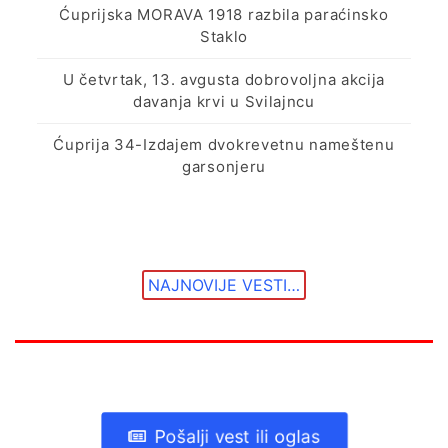
Ćuprijska MORAVA 1918 razbila paraćinsko
Staklo
U četvrtak, 13. avgusta dobrovoljna akcija
davanja krvi u Svilajncu
Ćuprija 34-Izdajem dvokrevetnu nameštenu
garsonjeru
NAJNOVIJE VESTI…
Pošalji vest ili oglas