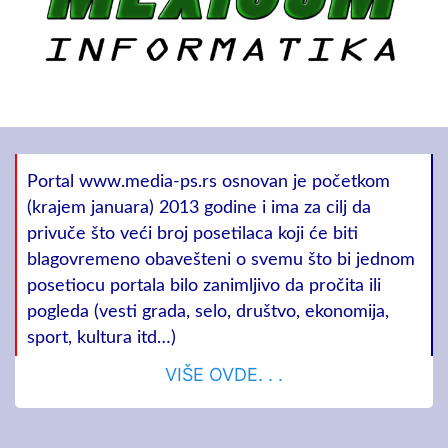
Portal www.media-ps.rs osnovan je početkom
(krajem januara) 2013 godine i ima za cilj da
privuče što veći broj posetilaca koji će biti
blagovremeno obavešteni o svemu što bi jednom
posetiocu portala bilo zanimljivo da pročita ili
pogleda (vesti grada, selo, društvo, ekonomija,
sport, kultura itd…)
VIŠE OVDE. . .