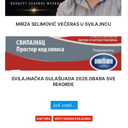
MIRZA SELIMOVIĆ VEČERAS U SVILAJNCU
SVILAJNAČKA GULAŠIJADA 2026.OBARA SVE
REKORDE
Još vesti…
KULTURA
VESTI GRADA SVILAJNAC