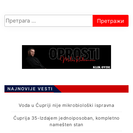
NAJNOVIJE VESTI
Voda u Ćupriji nije mikrobiološki ispravna
Ćuprija 35-Izdajem jednoiposoban, kompletno
namešten stan