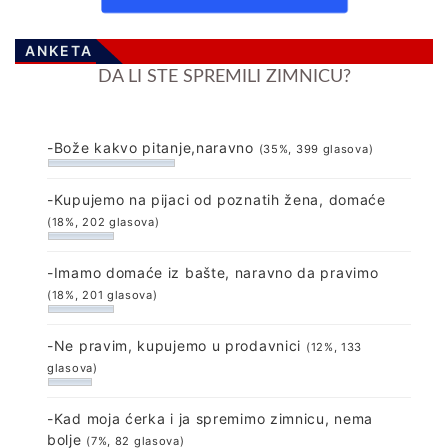
ANKETA
DA LI STE SPREMILI ZIMNICU?
-Bože kakvo pitanje,naravno
(35%, 399 glasova)
-Kupujemo na pijaci od poznatih žena, domaće
(18%, 202 glasova)
-Imamo domaće iz bašte, naravno da pravimo
(18%, 201 glasova)
-Ne pravim, kupujemo u prodavnici
(12%, 133
glasova)
-Kad moja ćerka i ja spremimo zimnicu, nema
bolje
(7%, 82 glasova)