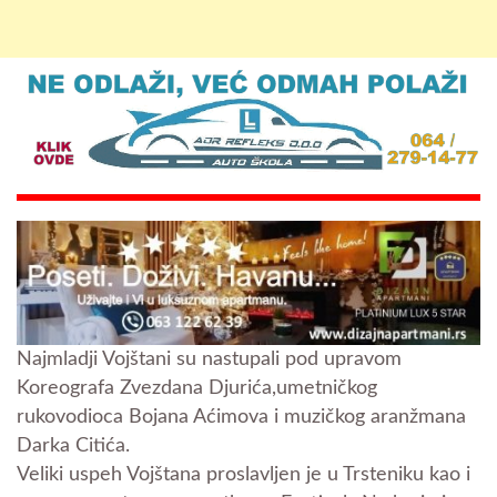
Najmladji Vojštani su nastupali pod upravom
Koreografa Zvezdana Djurića,umetničkog
rukovodioca Bojana Aćimova i muzičkog aranžmana
Darka Citića.
Veliki uspeh Vojštana proslavljen je u Trsteniku kao i