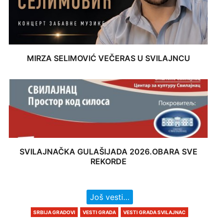
MIRZA SELIMOVIĆ VEČERAS U SVILAJNCU
SVILAJNAČKA GULAŠIJADA 2026.OBARA SVE
REKORDE
Još vesti…
SRBIJA GRADOVI
VESTI GRADA
VESTI GRADA SVILAJNAC