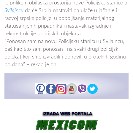
je prilikom obilaska prostorija nove Policijske stanice u
Svilajncu
da će Srbija nastaviti da ulaže u jačanje i
razvoj srpske policije, u poboljšanje materijalnog
statusa njenih pripadnika i nastavak izgradnje i
rekonstrukcije policijskih objekata:
“Ponosan sam na novu Policijsku stanicu u Svilajncu,
baš kao što sam ponosan i na svaki drugi policijski
objekat koji smo izgradili i obnovili u proteklih godinu i
po dana” – rekao je on.