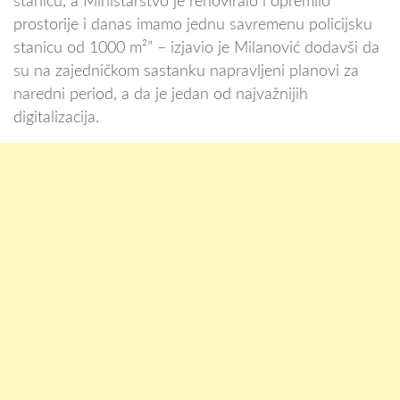
stanicu, a Ministarstvo je renoviralo i opremilo
prostorije i danas imamo jednu savremenu policijsku
stanicu od 1000 m²” – izjavio je Milanović dodavši da
su na zajedničkom sastanku napravljeni planovi za
naredni period, a da je jedan od najvažnijih
digitalizacija.