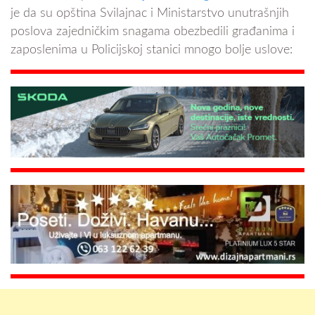
je da su opština Svilajnac i Ministarstvo unutrašnjih
poslova zajedničkim snagama obezbedili građanima i
zaposlenima u Policijskoj stanici mnogo bolje uslove: