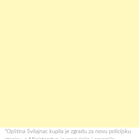
“Opština Svilajnac kupila je zgradu za novu policijsku