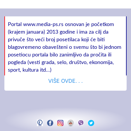
Portal www.media-ps.rs osnovan je početkom
(krajem januara) 2013 godine i ima za cilj da
privuče što veći broj posetilaca koji će biti
blagovremeno obavešteni o svemu što bi jednom
posetiocu portala bilo zanimljivo da pročita ili
pogleda (vesti grada, selo, društvo, ekonomija,
sport, kultura itd…)
VIŠE OVDE. . .