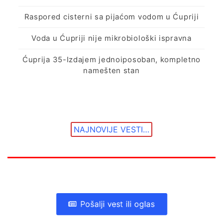
Raspored cisterni sa pijaćom vodom u Ćupriji
Voda u Ćupriji nije mikrobiološki ispravna
Ćuprija 35-Izdajem jednoiposoban, kompletno
namešten stan
NAJNOVIJE VESTI…
Pošalji vest ili oglas