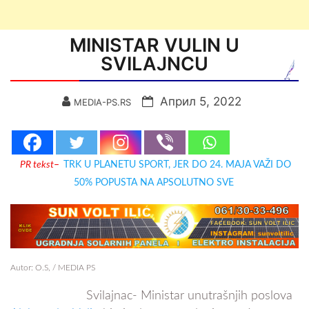
MINISTAR VULIN U
SVILAJNCU
Април 5, 2022
MEDIA-PS.RS
PR tekst
–
TRK U PLANETU SPORT, JER DO 24. MAJA VAŽI DO
50% POPUSTA NA APSOLUTNO SVE
Autor: O.S, / MEDIA PS
Svilajnac- Ministar unutrašnjih poslova