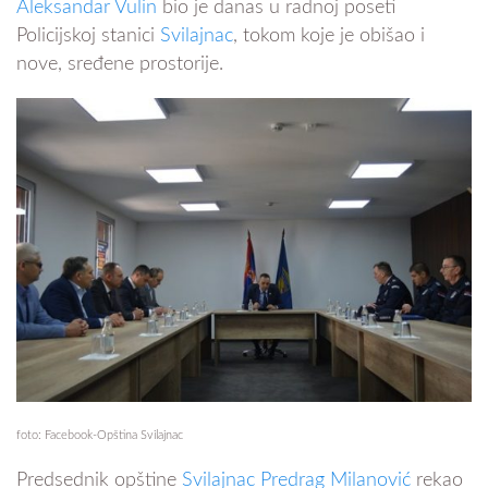
Aleksandar Vulin
bio je danas u radnoj poseti
Policijskoj stanici
Svilajnac
, tokom koje je obišao i
nove, sređene prostorije.
foto: Facebook-Opština Svilajnac
Predsednik opštine
Svilajnac Predrag Milanović
rekao