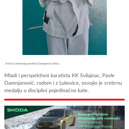
, Foto:Uz odobrenje porodice Damnjanović arhiva
Mladi i perspektivni karatista KK Svilajnac, Pavle
Damnjanović, rodom i z Lukovice, osvojio je srebrnu
medalju u disciplini pojedinačno kate.