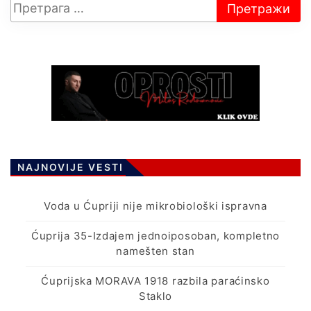
NAJNOVIJE VESTI
Voda u Ćupriji nije mikrobiološki ispravna
Ćuprija 35-Izdajem jednoiposoban, kompletno
namešten stan
Ćuprijska MORAVA 1918 razbila paraćinsko
Staklo