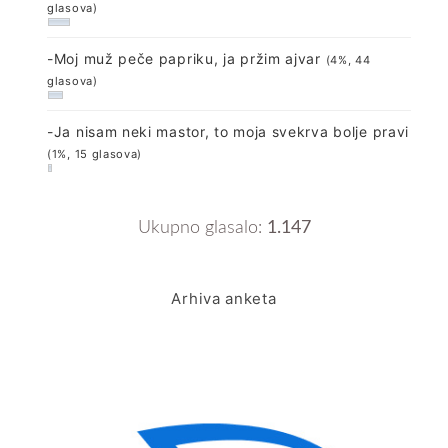
glasova)
-Moj muž peče papriku, ja pržim ajvar
(4%, 44
glasova)
-Ja nisam neki mastor, to moja svekrva bolje pravi
(1%, 15 glasova)
Ukupno glasalo:
1.147
Arhiva anketa