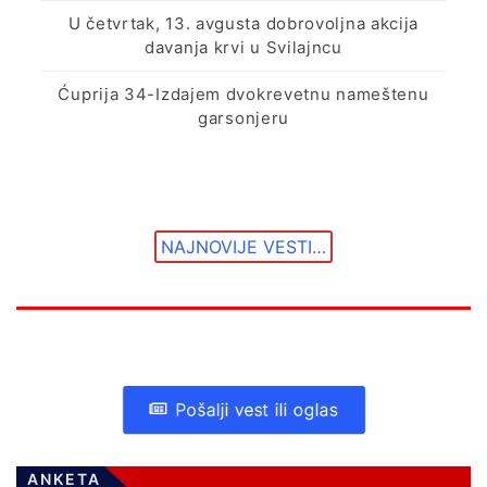
U četvrtak, 13. avgusta dobrovoljna akcija
davanja krvi u Svilajncu
Ćuprija 34-Izdajem dvokrevetnu nameštenu
garsonjeru
NAJNOVIJE VESTI…
Pošalji vest ili oglas
ANKETA