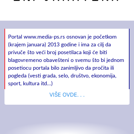
Portal www.media-ps.rs osnovan je početkom
(krajem januara) 2013 godine i ima za cilj da
privuče što veći broj posetilaca koji će biti
blagovremeno obavešteni o svemu što bi jednom
posetiocu portala bilo zanimljivo da pročita ili
pogleda (vesti grada, selo, društvo, ekonomija,
sport, kultura itd…)
VIŠE OVDE. . .