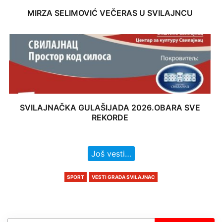
MIRZA SELIMOVIĆ VEČERAS U SVILAJNCU
SVILAJNAČKA GULAŠIJADA 2026.OBARA SVE
REKORDE
Još vesti…
SPORT
VESTI GRADA SVILAJNAC