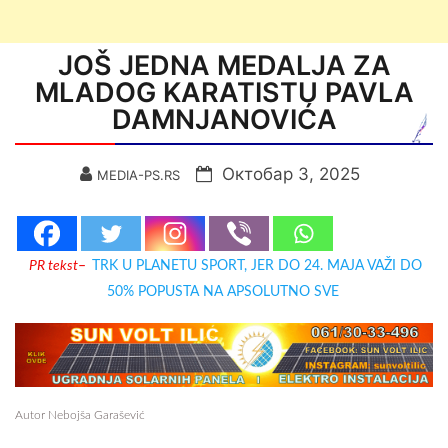
JOŠ JEDNA MEDALJA ZA
MLADOG KARATISTU PAVLA
DAMNJANOVIĆA
Октобар 3, 2025
MEDIA-PS.RS
PR tekst
–
TRK U PLANETU SPORT, JER DO 24. MAJA VAŽI DO
50% POPUSTA NA APSOLUTNO SVE
Autor Nebojša Garašević