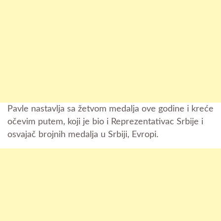
Pavle nastavlja sa žetvom medalja ove godine i kreće
očevim putem, koji je bio i Reprezentativac Srbije i
osvajač brojnih medalja u Srbiji, Evropi.