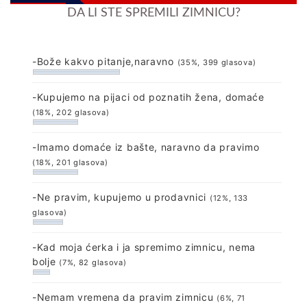
DA LI STE SPREMILI ZIMNICU?
-Bože kakvo pitanje,naravno
(35%, 399 glasova)
-Kupujemo na pijaci od poznatih žena, domaće
(18%, 202 glasova)
-Imamo domaće iz bašte, naravno da pravimo
(18%, 201 glasova)
-Ne pravim, kupujemo u prodavnici
(12%, 133
glasova)
-Kad moja ćerka i ja spremimo zimnicu, nema
bolje
(7%, 82 glasova)
-Nemam vremena da pravim zimnicu
(6%, 71