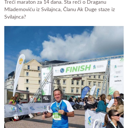
Treći maraton za 14 dana. Šta reći o Draganu
Mlademoviću iz Svilajnca, Članu Ak Duge staze iz
Svilajnca?