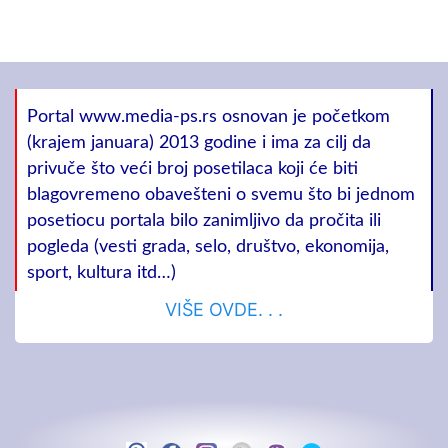
Portal www.media-ps.rs osnovan je početkom
(krajem januara) 2013 godine i ima za cilj da
privuče što veći broj posetilaca koji će biti
blagovremeno obavešteni o svemu što bi jednom
posetiocu portala bilo zanimljivo da pročita ili
pogleda (vesti grada, selo, društvo, ekonomija,
sport, kultura itd…)
VIŠE OVDE. . .