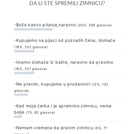
DA LI STE SPREMILI ZIMNICU?
-Bože kakvo pitanje,naravno
(35%, 399 glasova)
-Kupujemo na pijaci od poznatih žena, domaće
(18%, 202 glasova)
-Imamo domaće iz bašte, naravno da pravimo
(18%, 201 glasova)
-Ne pravim, kupujemo u prodavnici
(12%, 133
glasova)
-Kad moja ćerka i ja spremimo zimnicu, nema
bolje
(7%, 82 glasova)
-Nemam vremena da pravim zimnicu
(6%, 71