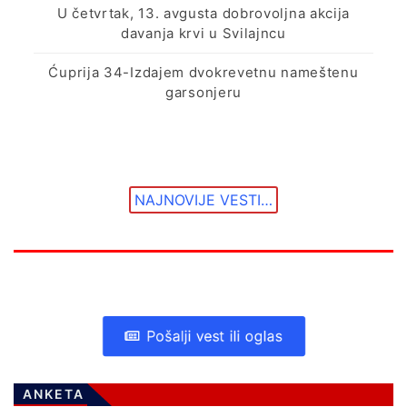
U četvrtak, 13. avgusta dobrovoljna akcija
davanja krvi u Svilajncu
Ćuprija 34-Izdajem dvokrevetnu nameštenu
garsonjeru
NAJNOVIJE VESTI…
Pošalji vest ili oglas
ANKETA