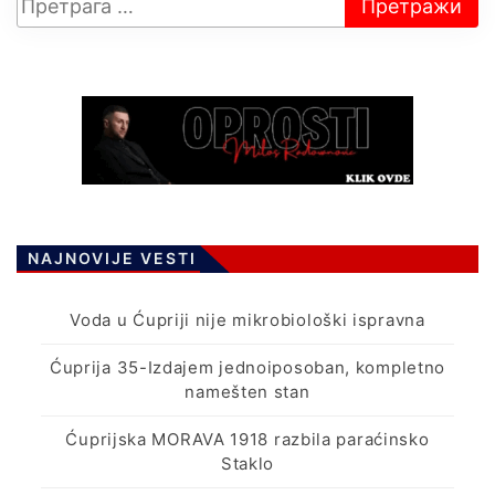
NAJNOVIJE VESTI
Voda u Ćupriji nije mikrobiološki ispravna
Ćuprija 35-Izdajem jednoiposoban, kompletno
namešten stan
Ćuprijska MORAVA 1918 razbila paraćinsko
Staklo