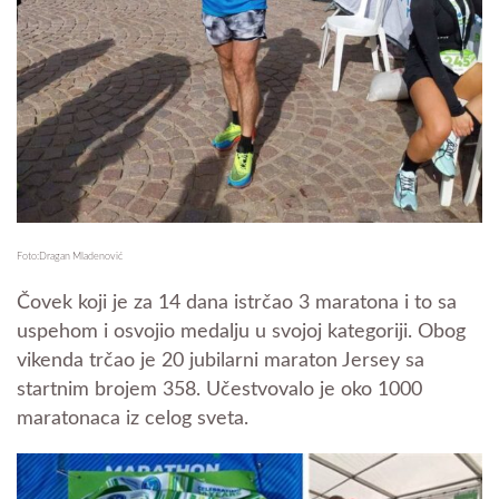
Foto:Dragan Mladenović
Čovek koji je za 14 dana istrčao 3 maratona i to sa
uspehom i osvojio medalju u svojoj kategoriji. Obog
vikenda trčao je 20 jubilarni maraton Jersey sa
startnim brojem 358. Učestvovalo je oko 1000
maratonaca iz celog sveta.