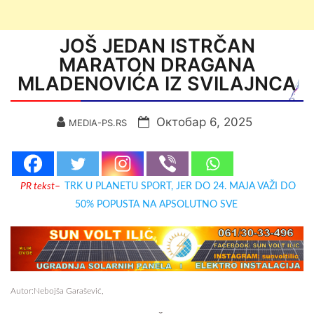
JOŠ JEDAN ISTRČAN
MARATON DRAGANA
MLADENOVIĆA IZ SVILAJNCA
Октобар 6, 2025
MEDIA-PS.RS
PR tekst
–
TRK U PLANETU SPORT, JER DO 24. MAJA VAŽI DO
50% POPUSTA NA APSOLUTNO SVE
Autor:Nebojša Garašević,