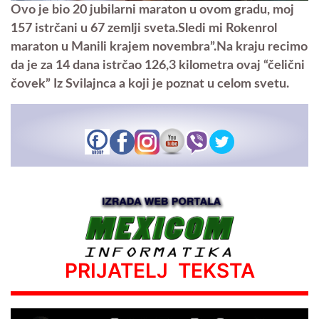
Ovo je bio 20 jubilarni maraton u ovom gradu, moj
157 istrčani u 67 zemlji sveta.Sledi mi Rokenrol
maraton u Manili krajem novembra”.Na kraju recimo
da je za 14 dana istrčao 126,3 kilometra ovaj “čelični
čovek” Iz Svilajnca a koji je poznat u celom svetu.
PRIJATELJ TEKSTA