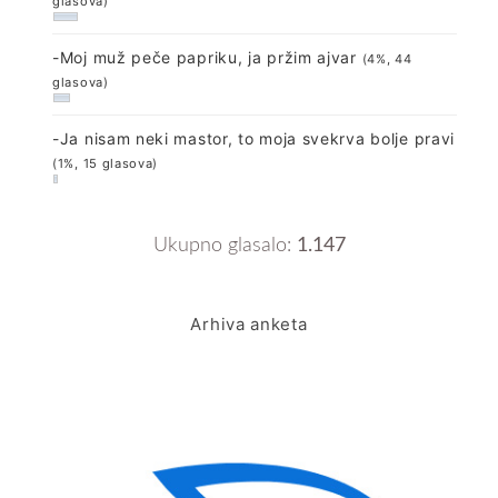
glasova)
-Moj muž peče papriku, ja pržim ajvar
(4%, 44
glasova)
-Ja nisam neki mastor, to moja svekrva bolje pravi
(1%, 15 glasova)
Ukupno glasalo:
1.147
Arhiva anketa