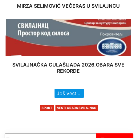
MIRZA SELIMOVIĆ VEČERAS U SVILAJNCU
SVILAJNAČKA GULAŠIJADA 2026.OBARA SVE
REKORDE
Još vesti…
SPORT
VESTI GRADA SVILAJNAC