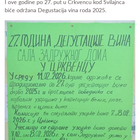
I ove godine po 27. put u Crkvencu kod Svilajnca
biće održana Degustacija vina roda 2025.