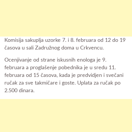
Komisija sakuplja uzorke 7. i 8. februara od 12 do 19
časova u sali Zadružnog doma u Crkvencu.
Ocenjivanje od strane iskusnih enologa je 9.
februara a proglašenje pobednika je u sredu 11.
februara od 15 časova, kada je predvidjen i svečani
ručak za sve takmičare i goste. Uplata za ručak po
2.500 dinara.