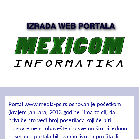
Portal www.media-ps.rs osnovan je početkom
(krajem januara) 2013 godine i ima za cilj da
privuče što veći broj posetilaca koji će biti
blagovremeno obavešteni o svemu što bi jednom
posetiocu portala bilo zanimljivo da pročita ili