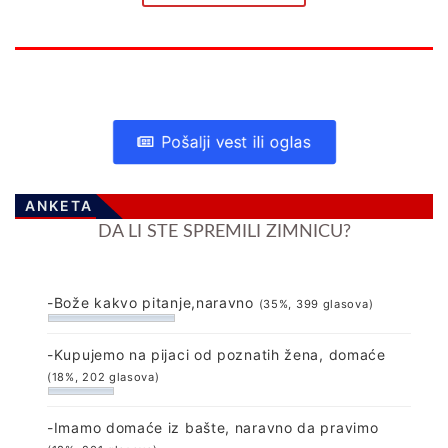
Pošalji vest ili oglas
ANKETA
DA LI STE SPREMILI ZIMNICU?
-Bože kakvo pitanje,naravno
(35%, 399 glasova)
-Kupujemo na pijaci od poznatih žena, domaće
(18%, 202 glasova)
-Imamo domaće iz bašte, naravno da pravimo