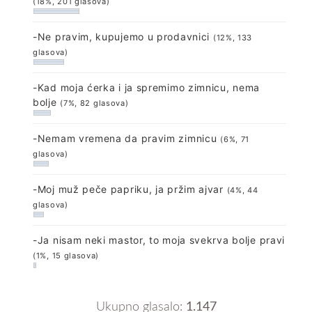
(18%, 201 glasova)
-Ne pravim, kupujemo u prodavnici
(12%, 133
glasova)
-Kad moja ćerka i ja spremimo zimnicu, nema
bolje
(7%, 82 glasova)
-Nemam vremena da pravim zimnicu
(6%, 71
glasova)
-Moj muž peče papriku, ja pržim ajvar
(4%, 44
glasova)
-Ja nisam neki mastor, to moja svekrva bolje pravi
(1%, 15 glasova)
Ukupno glasalo:
1.147