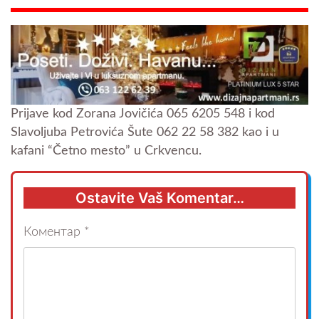
Prijave kod Zorana Jovičića 065 6205 548 i kod
Slavoljuba Petrovića Šute 062 22 58 382 kao i u
kafani “Četno mesto” u Crkvencu.
Ostavite Vaš Komentar…
Коментар
*