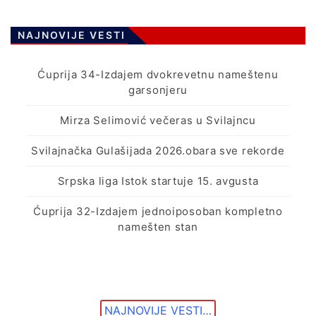
NAJNOVIJE VESTI
Ćuprija 34-Izdajem dvokrevetnu nameštenu
garsonjeru
Mirza Selimović večeras u Svilajncu
Svilajnačka Gulašijada 2026.obara sve rekorde
Srpska liga Istok startuje 15. avgusta
Ćuprija 32-Izdajem jednoiposoban kompletno
namešten stan
NAJNOVIJE VESTI…