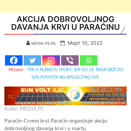
AKCIJA DOBROVOLJNOG
DAVANJA KRVI U PARAĆINU
Март 10, 2022
MEDIA-PS.RS
PR tekst
–
TRK U PLANETU SPORT, JER DO 24. MAJA VAŽI DO
50% POPUSTA NA APSOLUTNO SVE
Autor: MEDIA PS
Paraćin-Crveni krst Paraćin organizuje akciju
dobrovoljnog davanja krvi i u martu.