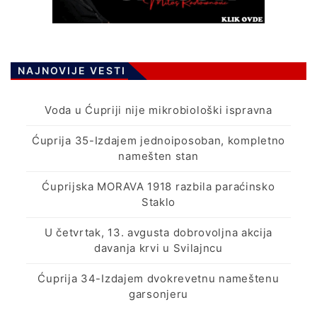
NAJNOVIJE VESTI
Voda u Ćupriji nije mikrobiološki ispravna
Ćuprija 35-Izdajem jednoiposoban, kompletno
namešten stan
Ćuprijska MORAVA 1918 razbila paraćinsko
Staklo
U četvrtak, 13. avgusta dobrovoljna akcija
davanja krvi u Svilajncu
Ćuprija 34-Izdajem dvokrevetnu nameštenu
garsonjeru