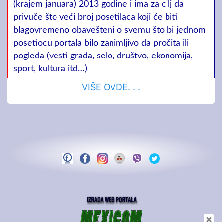
(krajem januara) 2013 godine i ima za cilj da
privuče što veći broj posetilaca koji će biti
blagovremeno obavešteni o svemu što bi jednom
posetiocu portala bilo zanimljivo da pročita ili
pogleda (vesti grada, selo, društvo, ekonomija,
sport, kultura itd…)
VIŠE OVDE. . .