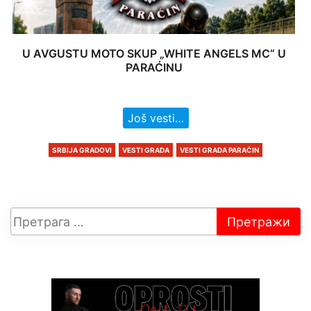
U AVGUSTU MOTO SKUP „WHITE ANGELS MC“ U
PARAĆINU
Još vesti…
SRBIJA GRADOVI
VESTI GRADA
VESTI GRADA PARAĆIN