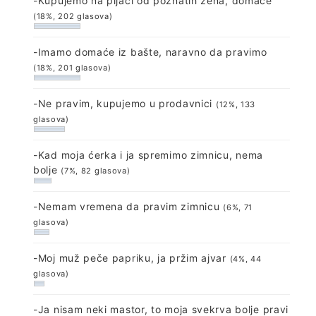
-Kupujemo na pijaci od poznatih žena, domaće
(18%, 202 glasova)
-Imamo domaće iz bašte, naravno da pravimo
(18%, 201 glasova)
-Ne pravim, kupujemo u prodavnici
(12%, 133
glasova)
-Kad moja ćerka i ja spremimo zimnicu, nema
bolje
(7%, 82 glasova)
-Nemam vremena da pravim zimnicu
(6%, 71
glasova)
-Moj muž peče papriku, ja pržim ajvar
(4%, 44
glasova)
-Ja nisam neki mastor, to moja svekrva bolje pravi