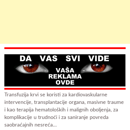
Transfuzija krvi se koristi za kardiovaskularne
intervencije, transplantacije organa, masivne traume
i kao terapija hematoloških i malignih oboljenja, za
komplikacije u trudnoći i za saniranje povreda
saobraćajnih nesreća…