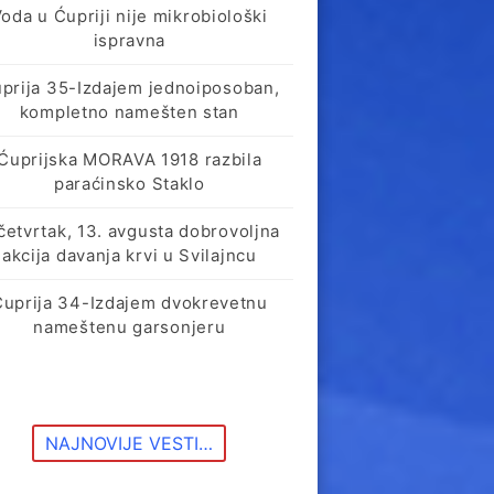
oda u Ćupriji nije mikrobiološki
ispravna
prija 35-Izdajem jednoiposoban,
kompletno namešten stan
Ćuprijska MORAVA 1918 razbila
paraćinsko Staklo
četvrtak, 13. avgusta dobrovoljna
akcija davanja krvi u Svilajncu
Ćuprija 34-Izdajem dvokrevetnu
nameštenu garsonjeru
NAJNOVIJE VESTI…