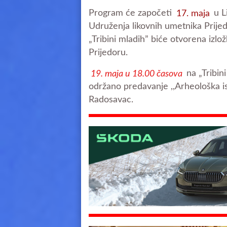
Program će započeti
17. maja
u L
Udruženja likovnih umetnika Prijed
„Tribini mladih” biće otvorena izlož
Prijedoru.
19. maja u 18.00 časova
na „Tribin
održano predavanje ,,Arheološka is
Radosavac.