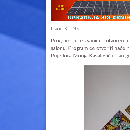
Izvor: KC NS
Program biće zvanično otvoren u 
salonu. Program će otvoriti načeln
Prijedora Monja Kasalović i član g