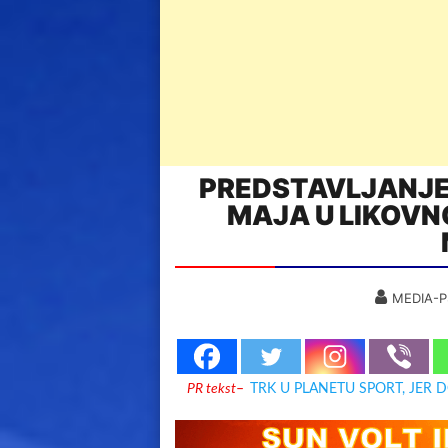
PREDSTAVLJANJE 
MAJA U LIKOVNO
MEDIA-P
PR tekst
–
TRK U PLANETU SPORT, JER 