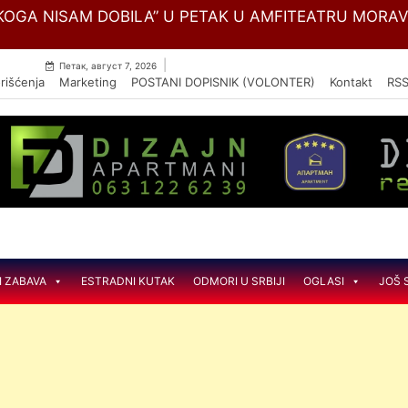
Skip
OGA NISAM DOBILA” U PETAK U AMFITEATRU MORA
to
content
|
Петак, август 7, 2026
rišćenja
Marketing
POSTANI DOPISNIK (VOLONTER)
Kontakt
RS
I ZABAVA
ESTRADNI KUTAK
ODMORI U SRBIJI
OGLASI
JOŠ 