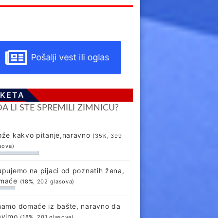
Pošalji vest ili oglas
KETA
DA LI STE SPREMILI ZIMNICU?
ože kakvo pitanje,naravno
(35%, 399
sova)
upujemo na pijaci od poznatih žena,
maće
(18%, 202 glasova)
mamo domaće iz bašte, naravno da
avimo
(18%, 201 glasova)