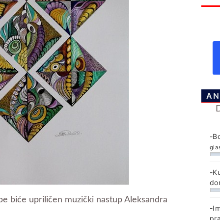
AN
-B
gla
-K
do
be biće upriličen muzički nastup Aleksandra
-I
pr