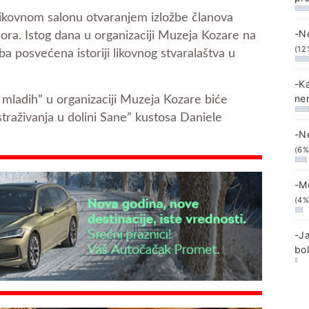
ikovnom salonu otvaranjem izložbe članova
-N
ora. Istog dana u organizaciji Muzeja Kozare na
(12
ba posvećena istoriji likovnog stvaralaštva u
-K
ne
i mladih” u organizaciji Muzeja Kozare biće
traživanja u dolini Sane” kustosa Daniele
-N
(6%
-M
(4%
-J
bo