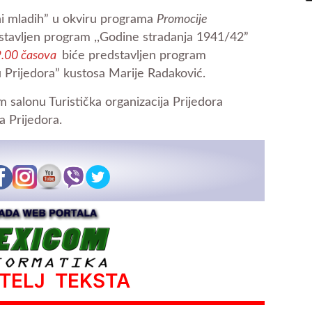
ni mladih” u okviru programa
Promocije
stavljen program ,,Godine stradanja 1941/42”
.00 časova
biće predstavljen program
u Prijedora” kustosa Marije Radaković.
 salonu Turistička organizacija Prijedora
a Prijedora.
ATELJ TEKSTA