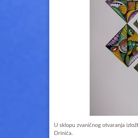
U sklopu zvaničnog otvaranja izlož
Drinića.