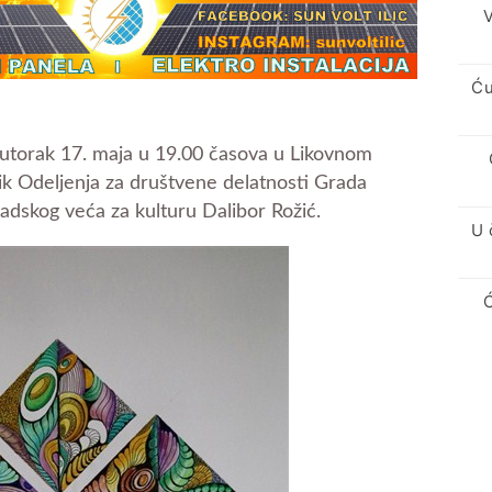
V
Ću
utorak 17. maja u 19.00 časova u Likovnom
ik Odeljenja za društvene delatnosti Grada
radskog veća za kulturu Dalibor Rožić.
U 