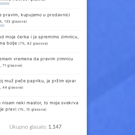
e pravim, kupujemo u prodavnici
%, 133 glasova)
ad moja ćerka i ja spremimo zimnicu,
ma bolje
(7%, 82 glasova)
emam vremena da pravim zimnicu
, 71 glasova)
oj muž peče papriku, ja pržim ajvar
, 44 glasova)
a nisam neki mastor, to moja svekrva
lje pravi
(1%, 15 glasova)
Ukupno glasalo:
1.147