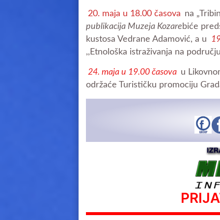
20. maja u 18.00 časova
na „Tribi
publikacija Muzeja Kozare
biće pred
kustosa Vedrane Adamović, a u
19
,,Etnološka istraživanja na područj
24. maja u 19.00 časova
u Likovnom
održaće Turističku promociju Grad
PRIJ