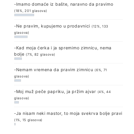
-Imamo domaće iz bašte, naravno da pravimo
(18%, 201 glasova)
-Ne pravim, kupujemo u prodavnici
(12%, 133
glasova)
-Kad moja ćerka i ja spremimo zimnicu, nema
bolje
(7%, 82 glasova)
-Nemam vremena da pravim zimnicu
(6%, 71
glasova)
-Moj muž peče papriku, ja pržim ajvar
(4%, 44
glasova)
-Ja nisam neki mastor, to moja svekrva bolje pravi
(1%, 15 glasova)