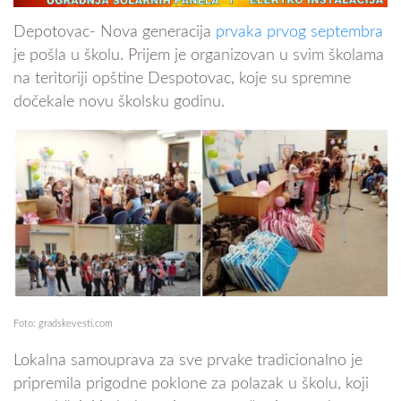
Depotovac- Nova generacija
prvaka prvog septembra
je pošla u školu. Prijem je organizovan u svim školama
na teritoriji opštine Despotovac, koje su spremne
dočekale novu školsku godinu.
Foto: gradskevesti.com
Lokalna samouprava za sve prvake tradicionalno je
pripremila prigodne poklone za polazak u školu, koji