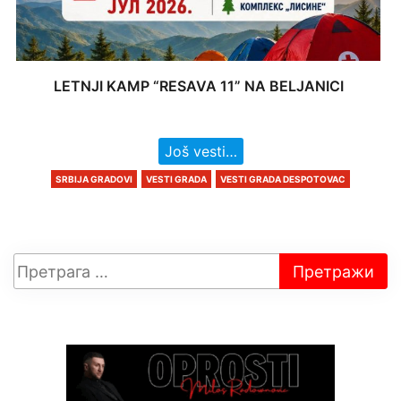
LETNJI KAMP “RESAVA 11” NA BELJANICI
Još vesti…
SRBIJA GRADOVI
VESTI GRADA
VESTI GRADA DESPOTOVAC