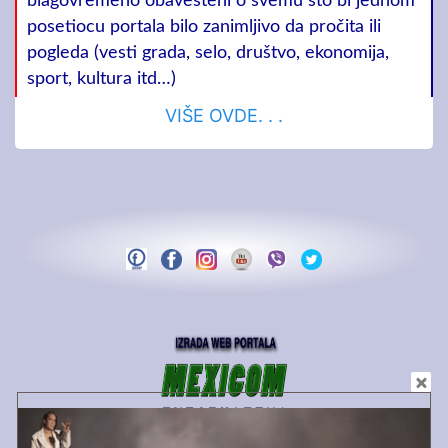
blagovremeno obavešteni o svemu što bi jednom
posetiocu portala bilo zanimljivo da pročita ili
pogleda (vesti grada, selo, društvo, ekonomija,
sport, kultura itd…)
VIŠE OVDE. . .