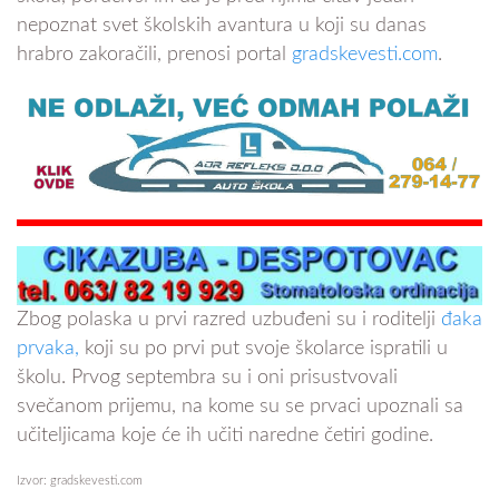
nepoznat svet školskih avantura u koji su danas
hrabro zakoračili, prenosi portal
gradskevesti.com
.
Zbog polaska u prvi razred uzbuđeni su i roditelji
đaka
prvaka,
koji su po prvi put svoje školarce ispratili u
školu. Prvog septembra su i oni prisustvovali
svečanom prijemu, na kome su se prvaci upoznali sa
učiteljicama koje će ih učiti naredne četiri godine.
Izvor: gradskevesti.com