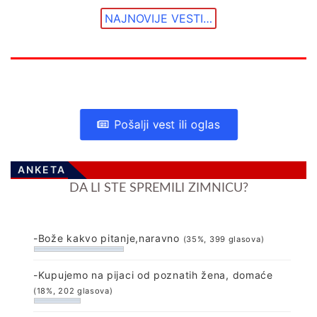
NAJNOVIJE VESTI…
Pošalji vest ili oglas
ANKETA
DA LI STE SPREMILI ZIMNICU?
-Bože kakvo pitanje,naravno
(35%, 399 glasova)
-Kupujemo na pijaci od poznatih žena, domaće
(18%, 202 glasova)