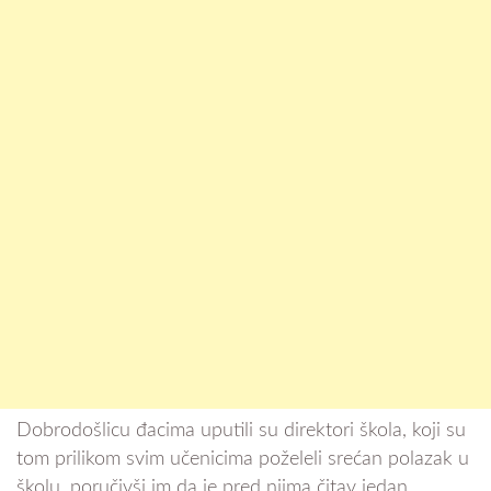
Dobrodošlicu đacima uputili su direktori škola, koji su
tom prilikom svim učenicima poželeli srećan polazak u
školu, poručivši im da je pred njima čitav jedan