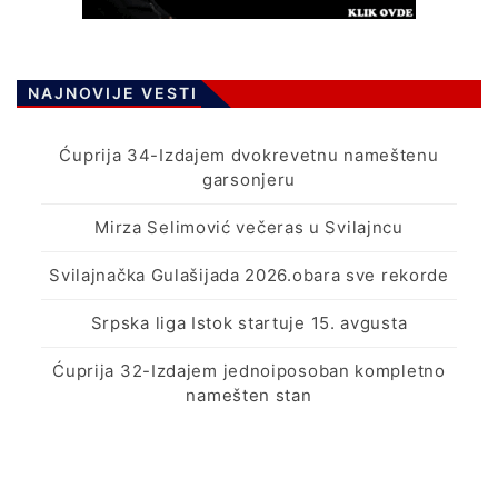
NAJNOVIJE VESTI
Ćuprija 34-Izdajem dvokrevetnu nameštenu
garsonjeru
Mirza Selimović večeras u Svilajncu
Svilajnačka Gulašijada 2026.obara sve rekorde
Srpska liga Istok startuje 15. avgusta
Ćuprija 32-Izdajem jednoiposoban kompletno
namešten stan