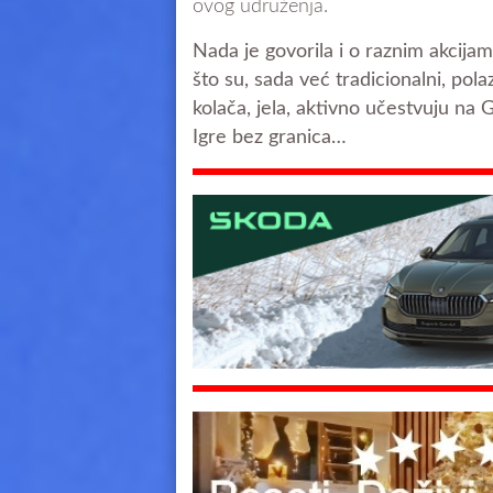
ovog udruženja.
Nada je govorila i o raznim akcij
što su, sada već tradicionalni, pol
kolača, jela, aktivno učestvuju na
Igre bez granica…