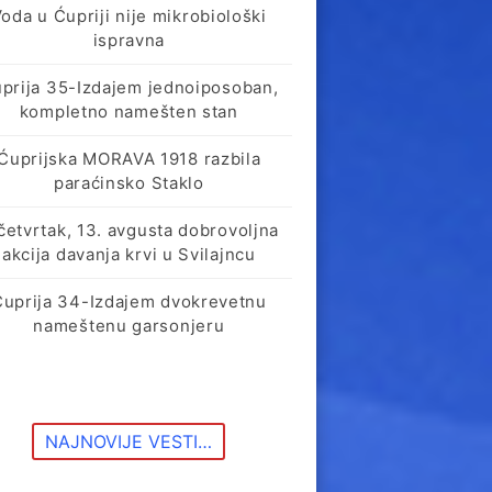
oda u Ćupriji nije mikrobiološki
ispravna
prija 35-Izdajem jednoiposoban,
kompletno namešten stan
Ćuprijska MORAVA 1918 razbila
paraćinsko Staklo
četvrtak, 13. avgusta dobrovoljna
akcija davanja krvi u Svilajncu
Ćuprija 34-Izdajem dvokrevetnu
nameštenu garsonjeru
NAJNOVIJE VESTI…