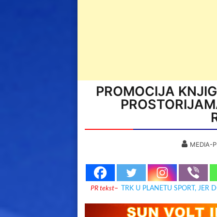
PROMOCIJA KNJIG
PROSTORIJAMA
MEDIA-P
PR tekst
–
TRK U PLANETU SPORT, JER 