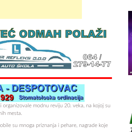
i organizovale modnu reviju 20. veka, na kojoj su
nih mesta.
bile su mnoga priznanja i pehare, nagrade koje