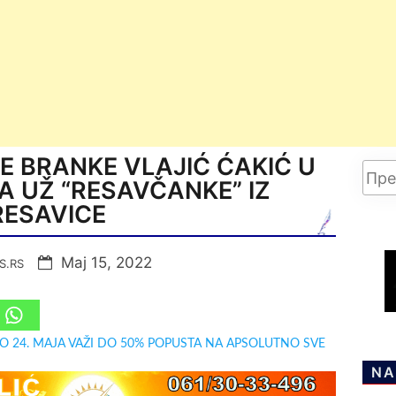
E BRANKE VLAJIĆ ĆAKIĆ U
 UŽ “RESAVČANKE” IZ
RESAVICE
Мај 15, 2022
S.RS
DO 24. MAJA VAŽI DO 50% POPUSTA NA APSOLUTNO SVE
NA