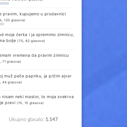
e pravim, kupujemo u prodavnici
%, 133 glasova)
ad moja ćerka i ja spremimo zimnicu,
ma bolje
(7%, 82 glasova)
emam vremena da pravim zimnicu
, 71 glasova)
oj muž peče papriku, ja pržim ajvar
, 44 glasova)
a nisam neki mastor, to moja svekrva
lje pravi
(1%, 15 glasova)
Ukupno glasalo:
1.147