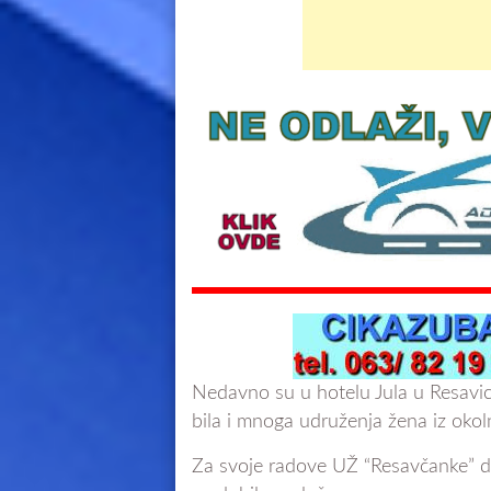
Nedavno su u hotelu Jula u Resavic
bila i mnoga udruženja žena iz okol
Za svoje radove UŽ “Resavčanke” do