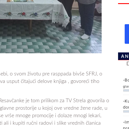
AN
sebi, o svom životu pre rasppada bivše SFRJ, o
-B
va usput čitajući delove knjiga , govoreći tiho
gla
savčanke je tom prilikom za TV Strela govorila o
-K
do
lavne prostorije u kojoj ove vredne žene rade, u
j se vrše mnoge promocije i dolaze mnogi lekari,
-I
ali i kupiti ručni radovi i slike vrednih članica
pr