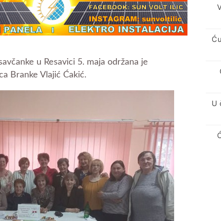
V
Ću
avčanke u Resavici 5. maja održana je
ca Branke Vlajić Ćakić.
U 