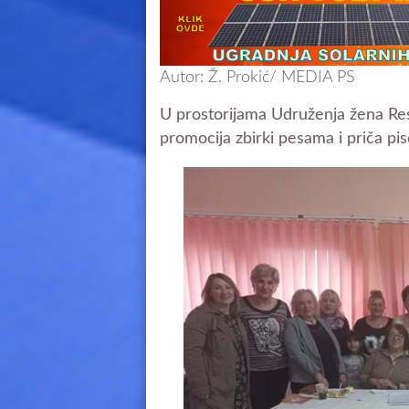
Autor: Ž. Prokić/ MEDIA PS
U prostorijama Udruženja žena Res
promocija zbirki pesama i priča pis