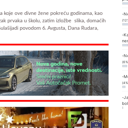
ama koje ove divne žene pokreću godinama, kao
-N
(12
azak prvaka u školu, zatim izložbe slika, domaćih
 Gulašijadi povodom 6. Avgusta, Dana Rudara,
-K
ne
-N
(6%
-M
(4%
-J
bo