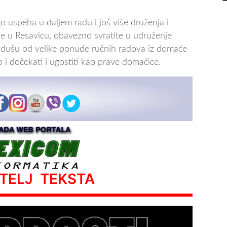
uspeha u daljem radu i još više druženja i
e u Resavicu, obavezno svratite u udruženje
 dušu od velike ponude ručnih radova iz domaće
o i dočekati i ugostiti kao prave domaćice.
ATELJ TEKSTA