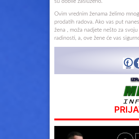
su dobile zasluženo.
Ovim vrednim ženama želimo mnogo 
prodatih radova. Ako vas put nanes
žena , moža nadjete nešto za svoju
radinosti, a, ove žene će vas sigurn
PRIJ