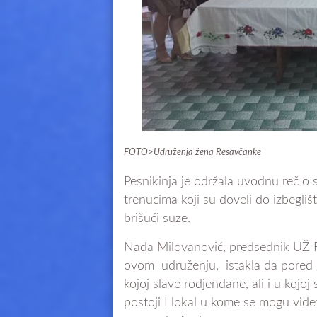
FOTO>Udruženja žena Resavčanke
Pesnikinja je održala uvodnu reč o 
trenucima koji su doveli do izbeglišt
brišući suze.
Nada Milovanović, predsednik UŽ Re
ovom udruženju, istakla da pored g
kojoj slave rodjendane, ali i u kojo
postoji I lokal u kome se mogu videti 