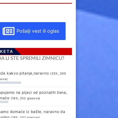
Pošalji vest ili oglas
KETA
DA LI STE SPREMILI ZIMNICU?
ože kakvo pitanje,naravno
(35%, 399
sova)
upujemo na pijaci od poznatih žena,
maće
(18%, 202 glasova)
mamo domaće iz bašte, naravno da
avimo
(18%, 201 glasova)