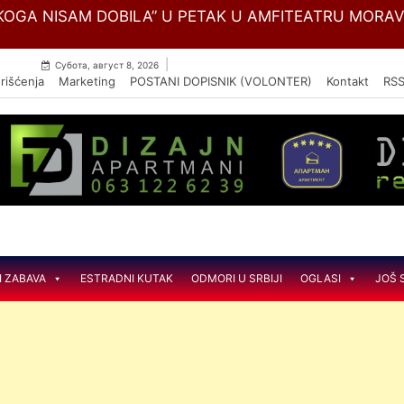
Skip
OGA NISAM DOBILA” U PETAK U AMFITEATRU MORA
to
content
|
Субота, август 8, 2026
rišćenja
Marketing
POSTANI DOPISNIK (VOLONTER)
Kontakt
RS
I ZABAVA
ESTRADNI KUTAK
ODMORI U SRBIJI
OGLASI
JOŠ 