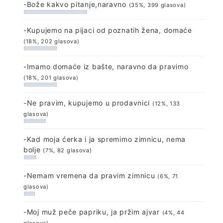
-Bože kakvo pitanje,naravno
(35%, 399 glasova)
-Kupujemo na pijaci od poznatih žena, domaće
(18%, 202 glasova)
-Imamo domaće iz bašte, naravno da pravimo
(18%, 201 glasova)
-Ne pravim, kupujemo u prodavnici
(12%, 133
glasova)
-Kad moja ćerka i ja spremimo zimnicu, nema
bolje
(7%, 82 glasova)
-Nemam vremena da pravim zimnicu
(6%, 71
glasova)
-Moj muž peče papriku, ja pržim ajvar
(4%, 44