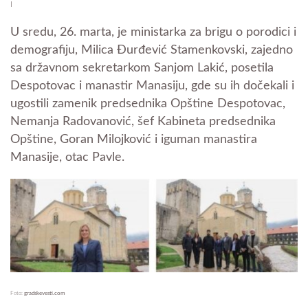
I
U sredu, 26. marta, je ministarka za brigu o porodici i
demografiju, Milica Đurđević Stamenkovski, zajedno
sa državnom sekretarkom Sanjom Lakić, posetila
Despotovac i manastir Manasiju, gde su ih dočekali i
ugostili zamenik predsednika Opštine Despotovac,
Nemanja Radovanović, šef Kabineta predsednika
Opštine, Goran Milojković i iguman manastira
Manasije, otac Pavle.
Foto:
gradskevesti.com