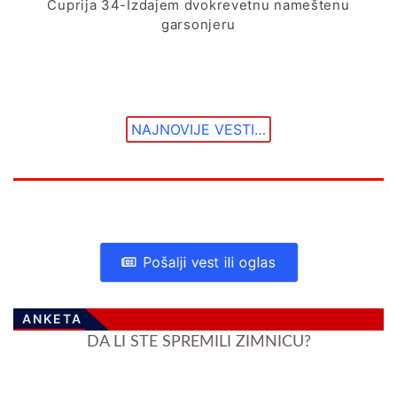
Ćuprija 34-Izdajem dvokrevetnu nameštenu
garsonjeru
NAJNOVIJE VESTI…
Pošalji vest ili oglas
ANKETA
DA LI STE SPREMILI ZIMNICU?