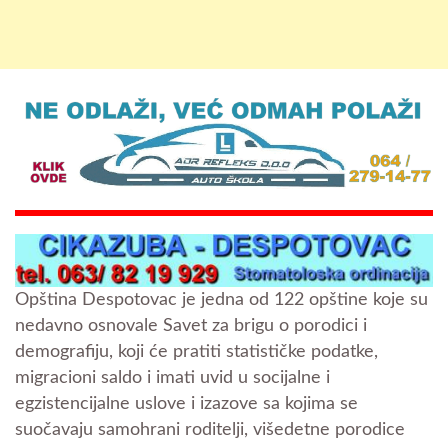
Opština Despotovac je jedna od 122 opštine koje su
nedavno osnovale Savet za brigu o porodici i
demografiju, koji će pratiti statističke podatke,
migracioni saldo i imati uvid u socijalne i
egzistencijalne uslove i izazove sa kojima se
suočavaju samohrani roditelji, višedetne porodice