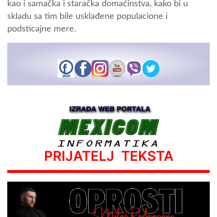
kao i samačka i staračka domaćinstva, kako bi u
skladu sa tim bile usklađene populacione i
podsticajne mere.
PRIJATELJ TEKSTA