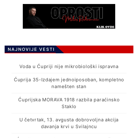
NAJNOVIJE VESTI
Voda u Ćupriji nije mikrobiološki ispravna
Ćuprija 35-Izdajem jednoiposoban, kompletno
namešten stan
Ćuprijska MORAVA 1918 razbila paraćinsko
Staklo
U četvrtak, 13. avgusta dobrovoljna akcija
davanja krvi u Svilajncu