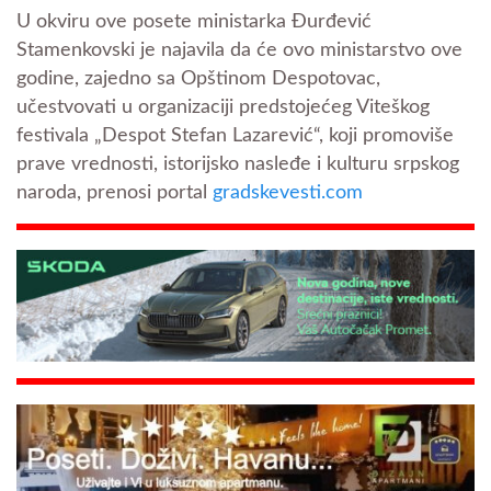
U okviru ove posete ministarka Đurđević
Stamenkovski je najavila da će ovo ministarstvo ove
godine, zajedno sa Opštinom Despotovac,
učestvovati u organizaciji predstojećeg Viteškog
festivala „Despot Stefan Lazarević“, koji promoviše
prave vrednosti, istorijsko nasleđe i kulturu srpskog
naroda, prenosi portal
gradskevesti.com