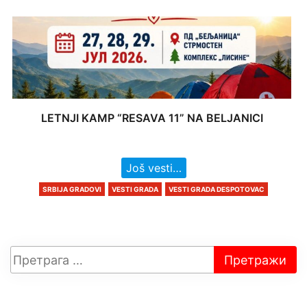
LETNJI KAMP “RESAVA 11” NA BELJANICI
Još vesti…
SRBIJA GRADOVI
VESTI GRADA
VESTI GRADA DESPOTOVAC