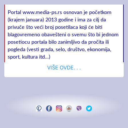
Portal www.media-ps.rs osnovan je početkom
(krajem januara) 2013 godine i ima za cilj da
privuče što veći broj posetilaca koji će biti
blagovremeno obavešteni o svemu što bi jednom
posetiocu portala bilo zanimljivo da pročita ili
pogleda (vesti grada, selo, društvo, ekonomija,
sport, kultura itd…)
VIŠE OVDE. . .