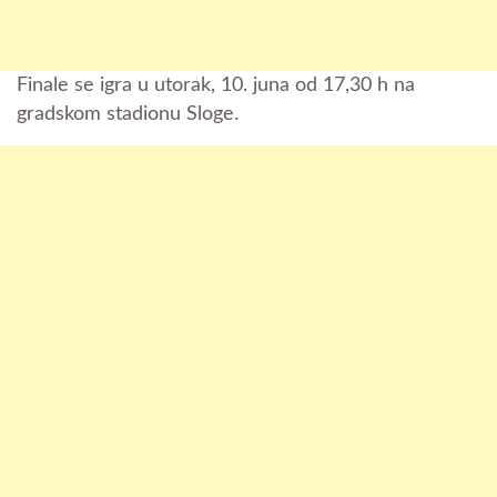
Finale se igra u utorak, 10. juna od 17,30 h na
gradskom stadionu Sloge.