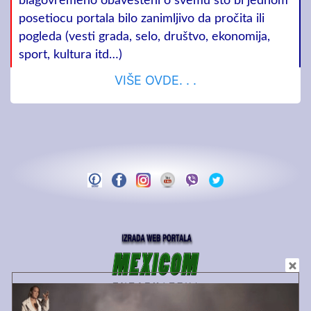
blagovremeno obavešteni o svemu što bi jednom
posetiocu portala bilo zanimljivo da pročita ili
pogleda (vesti grada, selo, društvo, ekonomija,
sport, kultura itd…)
VIŠE OVDE. . .