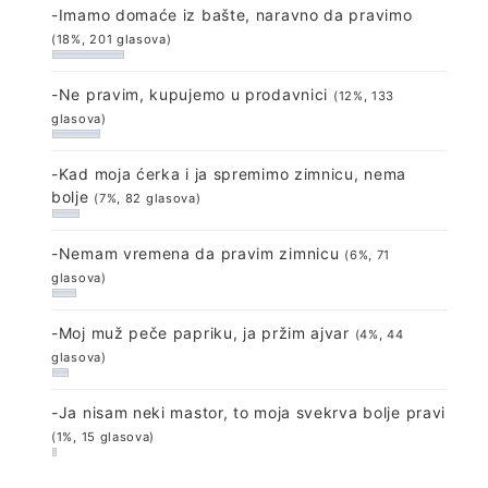
-Imamo domaće iz bašte, naravno da pravimo
(18%, 201 glasova)
-Ne pravim, kupujemo u prodavnici
(12%, 133
glasova)
-Kad moja ćerka i ja spremimo zimnicu, nema
bolje
(7%, 82 glasova)
-Nemam vremena da pravim zimnicu
(6%, 71
glasova)
-Moj muž peče papriku, ja pržim ajvar
(4%, 44
glasova)
-Ja nisam neki mastor, to moja svekrva bolje pravi
(1%, 15 glasova)