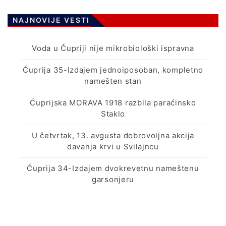
NAJNOVIJE VESTI
Voda u Ćupriji nije mikrobiološki ispravna
Ćuprija 35-Izdajem jednoiposoban, kompletno
namešten stan
Ćuprijska MORAVA 1918 razbila paraćinsko
Staklo
U četvrtak, 13. avgusta dobrovoljna akcija
davanja krvi u Svilajncu
Ćuprija 34-Izdajem dvokrevetnu nameštenu
garsonjeru