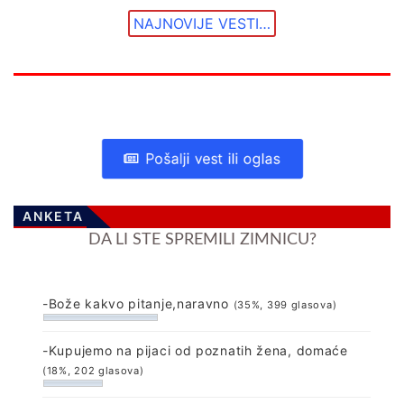
NAJNOVIJE VESTI…
Pošalji vest ili oglas
ANKETA
DA LI STE SPREMILI ZIMNICU?
-Bože kakvo pitanje,naravno
(35%, 399 glasova)
-Kupujemo na pijaci od poznatih žena, domaće
(18%, 202 glasova)