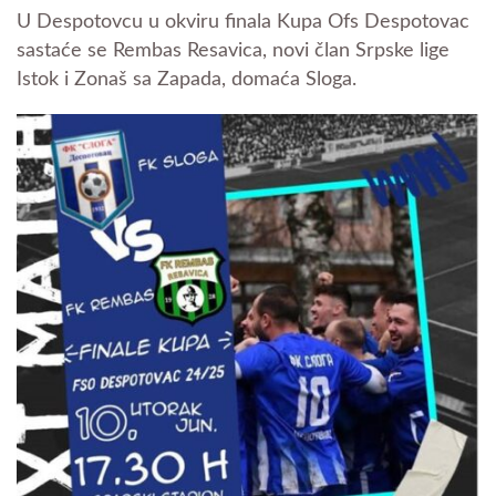
U Despotovcu u okviru finala Kupa Ofs Despotovac
sastaće se Rembas Resavica, novi član Srpske lige
Istok i Zonaš sa Zapada, domaća Sloga.