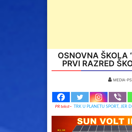
OSNOVNA ŠKOLA “1
PRVI RAZRED ŠKO
MEDIA-PS
PR tekst
–
TRK U PLANETU SPORT, JER 