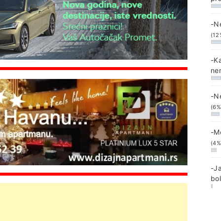
-N
(12
-K
ne
-N
(6%
-M
(4%
-J
bo