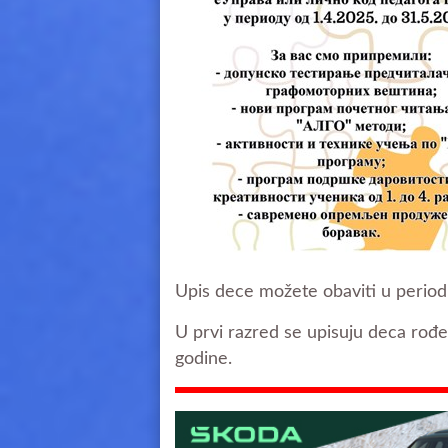
Upis dece možete obaviti u periodu
U prvi razred se upisuju deca rođ
godine.