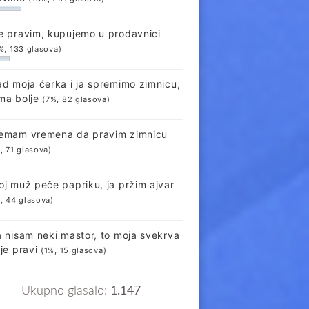
e pravim, kupujemo u prodavnici
%, 133 glasova)
ad moja ćerka i ja spremimo zimnicu,
ma bolje
(7%, 82 glasova)
emam vremena da pravim zimnicu
, 71 glasova)
oj muž peče papriku, ja pržim ajvar
, 44 glasova)
a nisam neki mastor, to moja svekrva
lje pravi
(1%, 15 glasova)
Ukupno glasalo:
1.147