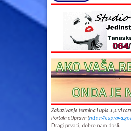
Zakazivanje termina i upis u prvi r
Portala eUprava (
https://euprava.gov
Dragi prvaci, dobro nam došli.