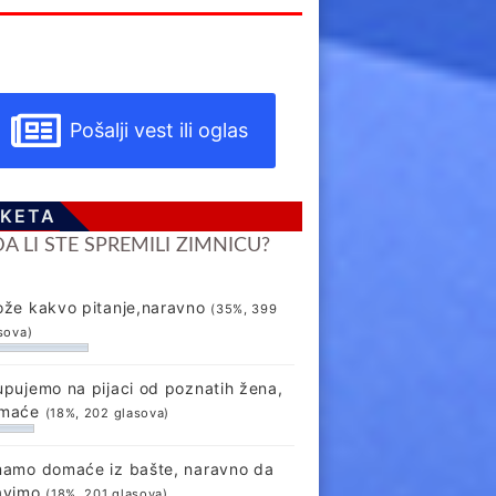
Pošalji vest ili oglas
KETA
DA LI STE SPREMILI ZIMNICU?
ože kakvo pitanje,naravno
(35%, 399
sova)
upujemo na pijaci od poznatih žena,
maće
(18%, 202 glasova)
mamo domaće iz bašte, naravno da
avimo
(18%, 201 glasova)