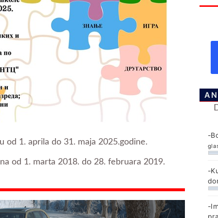
AN
-B
 od 1. aprila do 31. maja 2025.godine.
gla
ena od 1. marta 2018. do 28. februara 2019.
-K
do
-I
pr