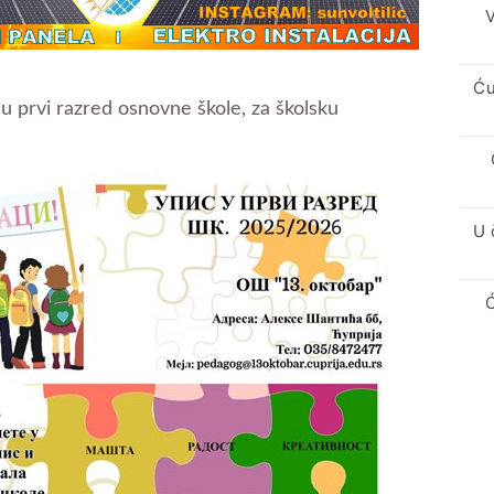
V
Ću
 u prvi razred osnovne škole, za školsku
U 