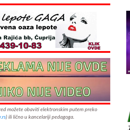
azred možete obaviti elektronskim putem preko
.rs
) ili lično u kancelariji pedagoga.