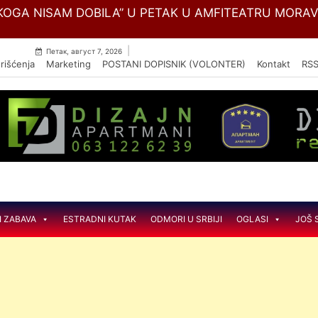
Skip
OGA NISAM DOBILA” U PETAK U AMFITEATRU MORA
to
content
|
Петак, август 7, 2026
rišćenja
Marketing
POSTANI DOPISNIK (VOLONTER)
Kontakt
RS
I ZABAVA
ESTRADNI KUTAK
ODMORI U SRBIJI
OGLASI
JOŠ 