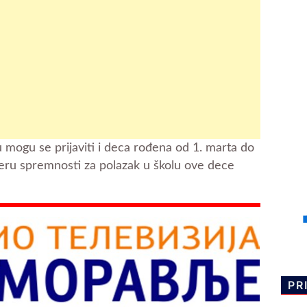
 mogu se prijaviti i deca rođena od 1. marta do
eru spremnosti za polazak u školu ove dece
PR