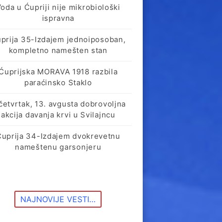
oda u Ćupriji nije mikrobiološki
ispravna
prija 35-Izdajem jednoiposoban,
kompletno namešten stan
Ćuprijska MORAVA 1918 razbila
paraćinsko Staklo
četvrtak, 13. avgusta dobrovoljna
akcija davanja krvi u Svilajncu
Ćuprija 34-Izdajem dvokrevetnu
nameštenu garsonjeru
NAJNOVIJE VESTI…