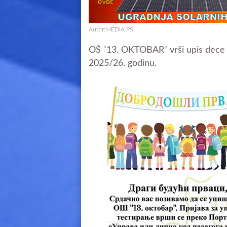
Autor:MEDIA PS
OŠ
“
13. OKTOBAR
“
vrši upis dece
2025/26. godinu.