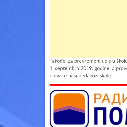
Takođe, za prevremeni upis u školu
1. septembra 2019. godine, a prov
obaviće naši pedagozi škole.