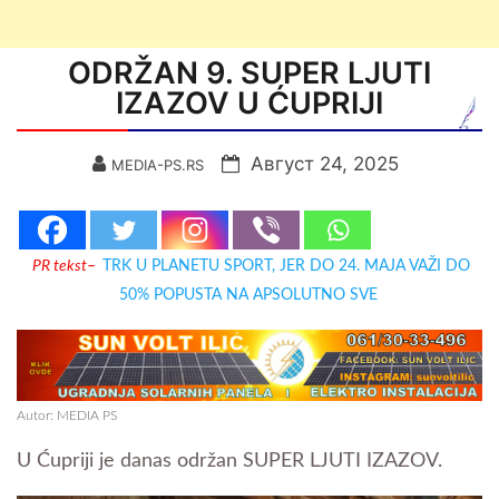
ODRŽAN 9. SUPER LJUTI
IZAZOV U ĆUPRIJI
Август 24, 2025
MEDIA-PS.RS
PR tekst
–
TRK U PLANETU SPORT, JER DO 24. MAJA VAŽI DO
50% POPUSTA NA APSOLUTNO SVE
Autor: MEDIA PS
U Ćupriji je danas održan SUPER LJUTI IZAZOV.