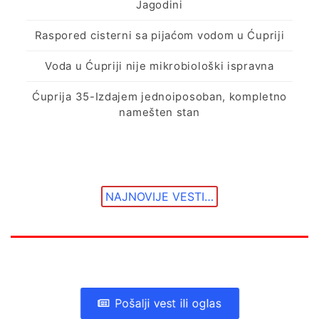
Jagodini
Raspored cisterni sa pijaćom vodom u Ćupriji
Voda u Ćupriji nije mikrobiološki ispravna
Ćuprija 35-Izdajem jednoiposoban, kompletno
namešten stan
NAJNOVIJE VESTI…
Pošalji vest ili oglas