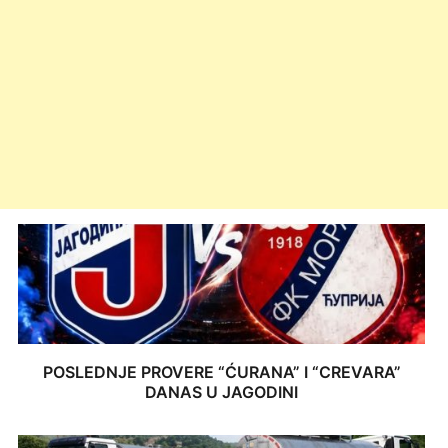
POSLEDNJE PROVERE “ĆURANA” I “CREVARA”
DANAS U JAGODINI