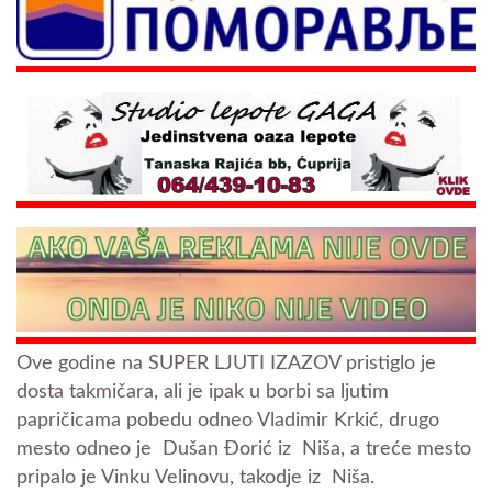
Ove godine na SUPER LJUTI IZAZOV pristiglo je
dosta takmičara, ali je ipak u borbi sa ljutim
papričicama pobedu odneo Vladimir Krkić, drugo
mesto odneo je Dušan Đorić iz Niša, a treće mesto
pripalo je Vinku Velinovu, takodje iz Niša.