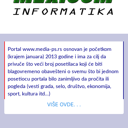
Portal www.media-ps.rs osnovan je početkom
(krajem januara) 2013 godine i ima za cilj da
privuče što veći broj posetilaca koji će biti
blagovremeno obavešteni o svemu što bi jednom
posetiocu portala bilo zanimljivo da pročita ili
pogleda (vesti grada, selo, društvo, ekonomija,
sport, kultura itd…)
VIŠE OVDE. . .