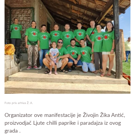
Foto priv arhiva Ž. A.
Organizator ove manifestacije je Živojin Žika Antić,
proizvodjač Ljute chilli paprike i paradajza iz ovog
grada .