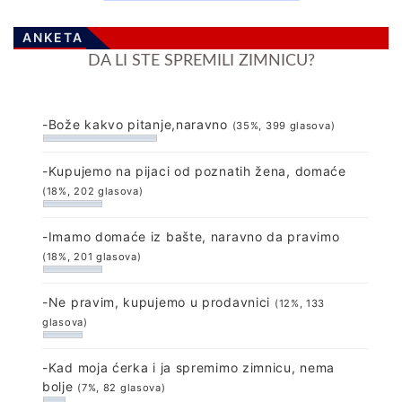
ANKETA
DA LI STE SPREMILI ZIMNICU?
-Bože kakvo pitanje,naravno
(35%, 399 glasova)
-Kupujemo na pijaci od poznatih žena, domaće
(18%, 202 glasova)
-Imamo domaće iz bašte, naravno da pravimo
(18%, 201 glasova)
-Ne pravim, kupujemo u prodavnici
(12%, 133
glasova)
-Kad moja ćerka i ja spremimo zimnicu, nema
bolje
(7%, 82 glasova)