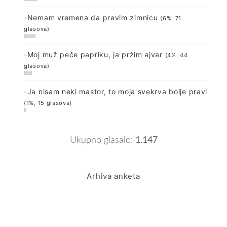
-Nemam vremena da pravim zimnicu
(6%, 71
glasova)
-Moj muž peče papriku, ja pržim ajvar
(4%, 44
glasova)
-Ja nisam neki mastor, to moja svekrva bolje pravi
(1%, 15 glasova)
Ukupno glasalo:
1.147
Arhiva anketa