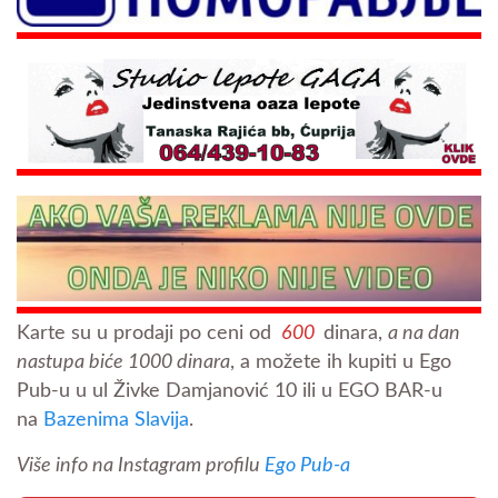
Karte su u prodaji po ceni od
600
dinara,
a na dan
nastupa biće 1000 dinara
, a možete ih kupiti u Ego
Pub-u u ul Živke Damjanović 10 ili u EGO BAR-u
na
Bazenima Slavija
.
Više info na Instagram profilu
Ego Pub-a