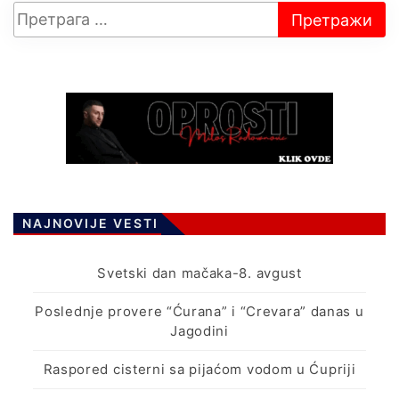
NAJNOVIJE VESTI
Svetski dan mačaka-8. avgust
Poslednje provere “Ćurana” i “Crevara” danas u
Jagodini
Raspored cisterni sa pijaćom vodom u Ćupriji