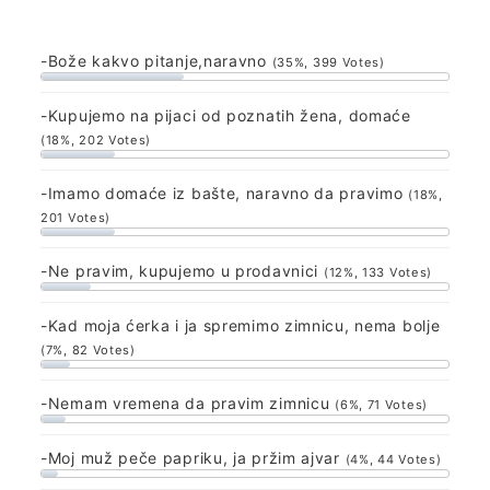
-Bože kakvo pitanje,naravno
(35%, 399 Votes)
-Kupujemo na pijaci od poznatih žena, domaće
(18%, 202 Votes)
-Imamo domaće iz bašte, naravno da pravimo
(18%,
201 Votes)
-Ne pravim, kupujemo u prodavnici
(12%, 133 Votes)
-Kad moja ćerka i ja spremimo zimnicu, nema bolje
(7%, 82 Votes)
-Nemam vremena da pravim zimnicu
(6%, 71 Votes)
-Moj muž peče papriku, ja pržim ajvar
(4%, 44 Votes)