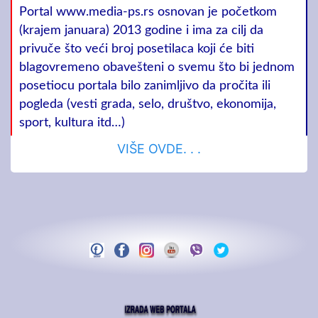
Portal www.media-ps.rs osnovan je početkom
(krajem januara) 2013 godine i ima za cilj da
privuče što veći broj posetilaca koji će biti
blagovremeno obavešteni o svemu što bi jednom
posetiocu portala bilo zanimljivo da pročita ili
pogleda (vesti grada, selo, društvo, ekonomija,
sport, kultura itd…)
VIŠE OVDE. . .