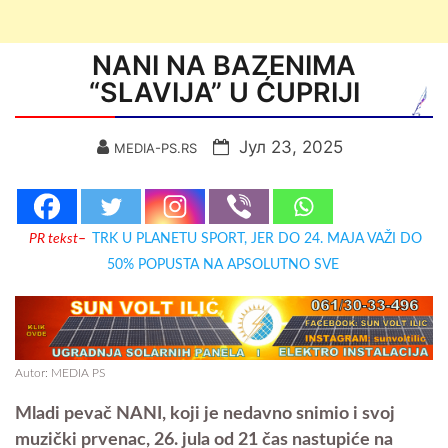
NANI NA BAZENIMA
“SLAVIJA” U ĆUPRIJI
Јул 23, 2025
MEDIA-PS.RS
PR tekst
–
TRK U PLANETU SPORT, JER DO 24. MAJA VAŽI DO
50% POPUSTA NA APSOLUTNO SVE
Autor: MEDIA PS
Mladi pevač NANI, koji je nedavno snimio i svoj
muzički prvenac, 26. jula od 21 čas nastupiće na