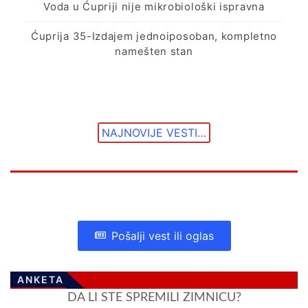
Voda u Ćupriji nije mikrobiološki ispravna
Ćuprija 35-Izdajem jednoiposoban, kompletno
namešten stan
NAJNOVIJE VESTI…
Pošalji vest ili oglas
ANKETA
DA LI STE SPREMILI ZIMNICU?