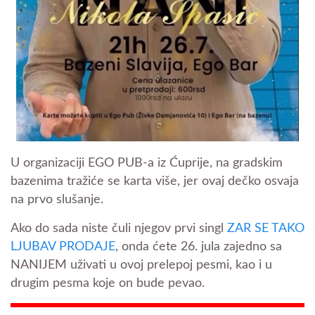
U organizaciji EGO PUB-a iz Ćuprije, na gradskim
bazenima tražiće se karta više, jer ovaj dečko osvaja
na prvo slušanje.
Ako do sada niste čuli njegov prvi singl
ZAR SE TAKO
LJUBAV PRODAJE
, onda ćete 26. jula zajedno sa
NANIJEM uživati u ovoj prelepoj pesmi, kao i u
drugim pesma koje on bude pevao.