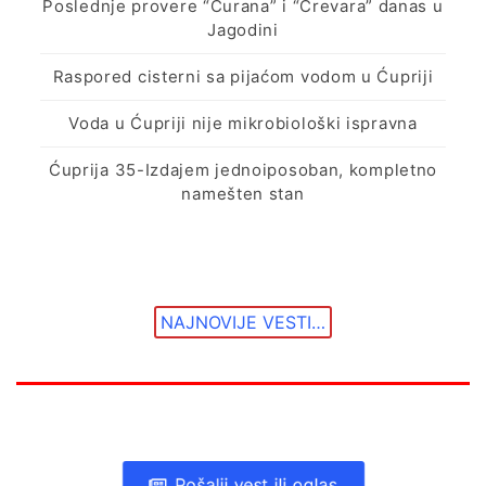
Poslednje provere “Ćurana” i “Crevara” danas u
Jagodini
Raspored cisterni sa pijaćom vodom u Ćupriji
Voda u Ćupriji nije mikrobiološki ispravna
Ćuprija 35-Izdajem jednoiposoban, kompletno
namešten stan
NAJNOVIJE VESTI…
Pošalji vest ili oglas