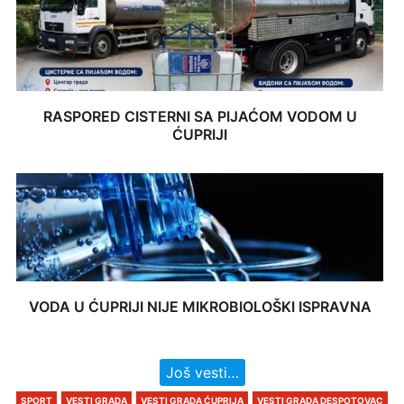
RASPORED CISTERNI SA PIJAĆOM VODOM U
ĆUPRIJI
VODA U ĆUPRIJI NIJE MIKROBIOLOŠKI ISPRAVNA
Još vesti…
SPORT
VESTI GRADA
VESTI GRADA ĆUPRIJA
VESTI GRADA DESPOTOVAC