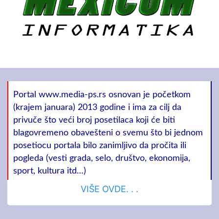
Portal www.media-ps.rs osnovan je početkom
(krajem januara) 2013 godine i ima za cilj da
privuče što veći broj posetilaca koji će biti
blagovremeno obavešteni o svemu što bi jednom
posetiocu portala bilo zanimljivo da pročita ili
pogleda (vesti grada, selo, društvo, ekonomija,
sport, kultura itd…)
VIŠE OVDE. . .