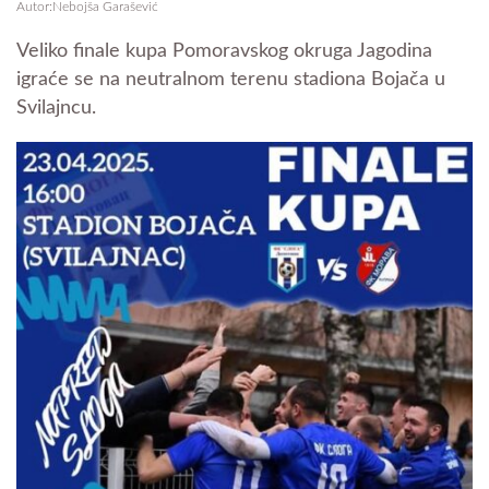
Autor:Nebojša Garašević
Veliko finale kupa Pomoravskog okruga Jagodina
igraće se na neutralnom terenu stadiona Bojača u
Svilajncu.