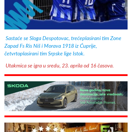
Sastaće se Sloga Despotovac, trećeplasirani tim Zone
Zapad Fs Ris Niš i Morava 1918 iz Ćuprije,
četvrtoplasirani tim Srpske lige Istok.
Utakmica se igra u sredu, 23. aprila od 16 časova.