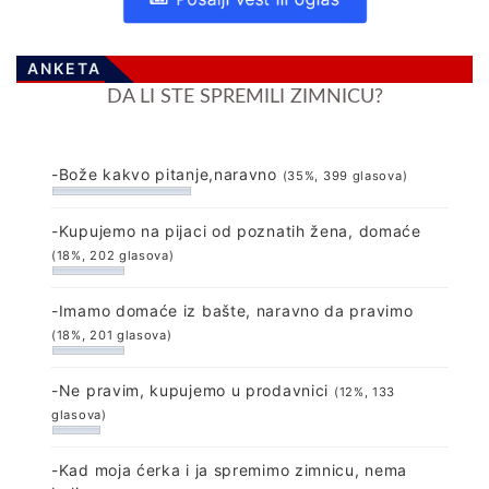
ANKETA
DA LI STE SPREMILI ZIMNICU?
-Bože kakvo pitanje,naravno
(35%, 399 glasova)
-Kupujemo na pijaci od poznatih žena, domaće
(18%, 202 glasova)
-Imamo domaće iz bašte, naravno da pravimo
(18%, 201 glasova)
-Ne pravim, kupujemo u prodavnici
(12%, 133
glasova)
-Kad moja ćerka i ja spremimo zimnicu, nema