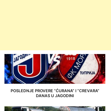
POSLEDNJE PROVERE “ĆURANA” I “CREVARA”
DANAS U JAGODINI