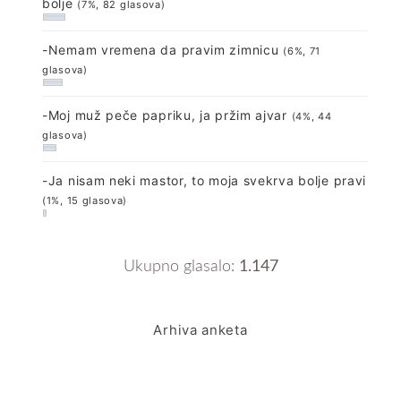
bolje
(7%, 82 glasova)
-Nemam vremena da pravim zimnicu
(6%, 71
glasova)
-Moj muž peče papriku, ja pržim ajvar
(4%, 44
glasova)
-Ja nisam neki mastor, to moja svekrva bolje pravi
(1%, 15 glasova)
Ukupno glasalo:
1.147
Arhiva anketa