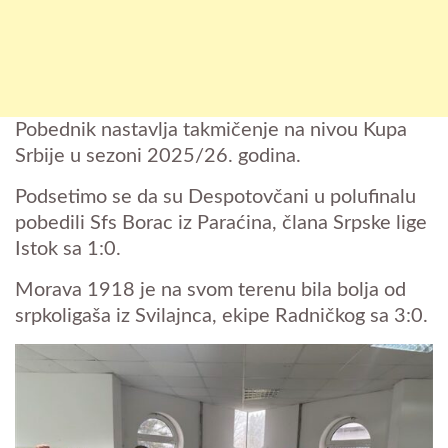
Pobednik nastavlja takmičenje na nivou Kupa
Srbije u sezoni 2025/26. godina.
Podsetimo se da su Despotovčani u polufinalu
pobedili Sfs Borac iz Paraćina, člana Srpske lige
Istok sa 1:0.
Morava 1918 je na svom terenu bila bolja od
srpkoligaša iz Svilajnca, ekipe Radničkog sa 3:0.