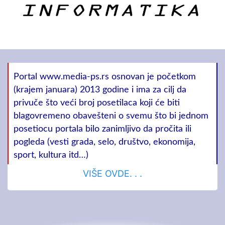
Portal www.media-ps.rs osnovan je početkom
(krajem januara) 2013 godine i ima za cilj da
privuče što veći broj posetilaca koji će biti
blagovremeno obavešteni o svemu što bi jednom
posetiocu portala bilo zanimljivo da pročita ili
pogleda (vesti grada, selo, društvo, ekonomija,
sport, kultura itd…)
VIŠE OVDE. . .