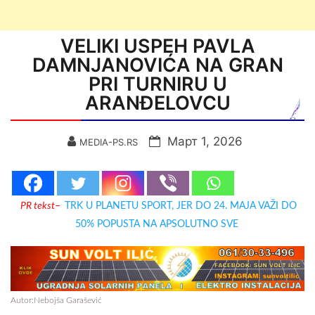
VELIKI USPEH PAVLA
DAMNJANOVIĆA NA GRAN
PRI TURNIRU U
ARANĐELOVCU
Март 1, 2026
MEDIA-PS.RS
PR tekst
–
TRK U PLANETU SPORT, JER DO 24. MAJA VAŽI DO
50% POPUSTA NA APSOLUTNO SVE
Autor:Nebojša Garašević