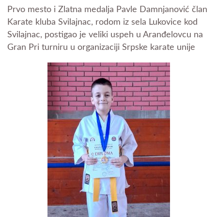
Prvo mesto i Zlatna medalja Pavle Damnjanović član
Karate kluba Svilajnac, rodom iz sela Lukovice kod
Svilajnac, postigao je veliki uspeh u Aranđelovcu na
Gran Pri turniru u organizaciji Srpske karate unije