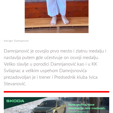
foto:Igor Damnjanović
Damnjanović je osvojio prvo mesto i zlatnu medalju i
nastavlja putem gde učestvuje on osvoji medalju.
Veliko slavlje u porodici Damnjanović kao i u KK
Svilajnac a velikim uspehom Damnjsnovića
prezadovoljan je i trener i Predsednik kluba Ivica
Stevanović.