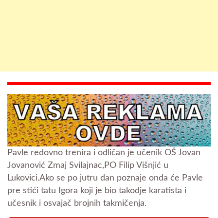
Pavle redovno trenira i odličan je učenik OŠ Jovan
Jovanović Zmaj Svilajnac,PO Filip Višnjić u
Lukovici.Ako se po jutru dan poznaje onda će Pavle
pre stići tatu Igora koji je bio takodje karatista i
učesnik i osvajač brojnih takmičenja.