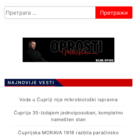
NAJNOVIJE VESTI
Voda u Ćupriji nije mikrobiološki ispravna
Ćuprija 35-Izdajem jednoiposoban, kompletno
namešten stan
Ćuprijska MORAVA 1918 razbila paraćinsko