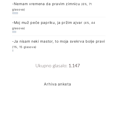
-Nemam vremena da pravim zimnicu
(6%, 71
glasova)
-Moj muž peče papriku, ja pržim ajvar
(4%, 44
glasova)
-Ja nisam neki mastor, to moja svekrva bolje pravi
(1%, 15 glasova)
Ukupno glasalo:
1.147
Arhiva anketa