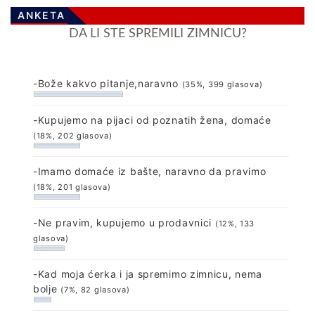
ANKETA
DA LI STE SPREMILI ZIMNICU?
-Bože kakvo pitanje,naravno
(35%, 399 glasova)
-Kupujemo na pijaci od poznatih žena, domaće
(18%, 202 glasova)
-Imamo domaće iz bašte, naravno da pravimo
(18%, 201 glasova)
-Ne pravim, kupujemo u prodavnici
(12%, 133
glasova)
-Kad moja ćerka i ja spremimo zimnicu, nema
bolje
(7%, 82 glasova)