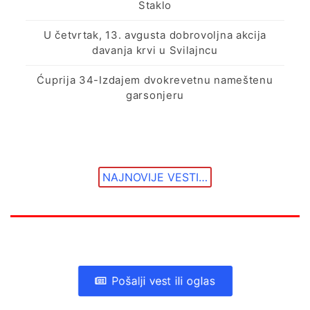
Staklo
U četvrtak, 13. avgusta dobrovoljna akcija
davanja krvi u Svilajncu
Ćuprija 34-Izdajem dvokrevetnu nameštenu
garsonjeru
NAJNOVIJE VESTI…
Pošalji vest ili oglas