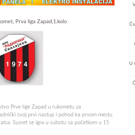
V
komet, Prva liga Zapad,1.kolo
Ću
U 
stvo Prve lige Zapad u rukometu za
adnički svoj prvi nastup i pohod ka prvom mestu
alca. Susret se igra u subotu sa početkom u 15