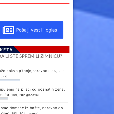
Pošalji vest ili oglas
KETA
DA LI STE SPREMILI ZIMNICU?
ože kakvo pitanje,naravno
(35%, 399
sova)
upujemo na pijaci od poznatih žena,
maće
(18%, 202 glasova)
mamo domaće iz bašte, naravno da
avimo
(18%, 201 glasova)