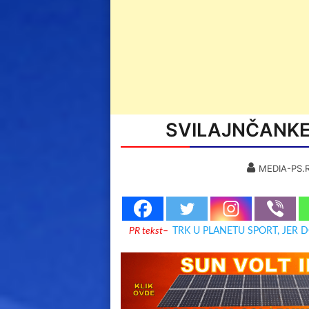
SVILAJNČANKE
MEDIA-PS.
PR tekst
–
TRK U PLANETU SPORT, JER 