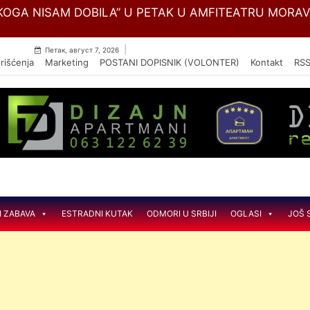
Skip
OGA NISAM DOBILA” U PETAK U AMFITEATRU MORA
to
content
|
Петак, август 7, 2026
rišćenja
Marketing
POSTANI DOPISNIK (VOLONTER)
Kontakt
RS
I ZABAVA
ESTRADNI KUTAK
ODMORI U SRBIJI
OGLASI
JOŠ 