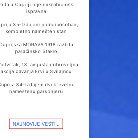
oda u Ćupriji nije mikrobiološki
ispravna
prija 35-Izdajem jednoiposoban,
kompletno namešten stan
Ćuprijska MORAVA 1918 razbila
paraćinsko Staklo
četvrtak, 13. avgusta dobrovoljna
akcija davanja krvi u Svilajncu
Ćuprija 34-Izdajem dvokrevetnu
nameštenu garsonjeru
NAJNOVIJE VESTI…