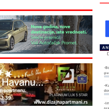
AN
-B
gla
-K
do
-I
pr