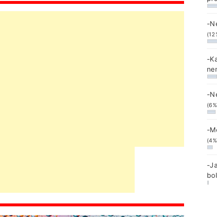
-N
(12
-K
ne
-N
(6%
-M
(4%
-J
bo