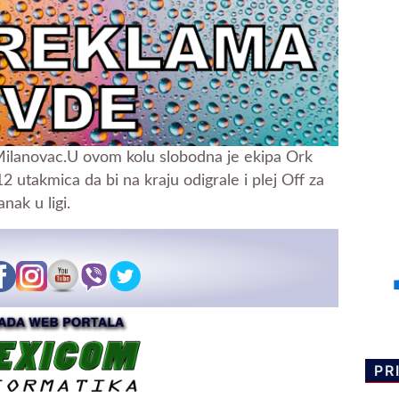
Milanovac.U ovom kolu slobodna je ekipa Ork
2 utakmica da bi na kraju odigrale i plej Off za
nak u ligi.
PR