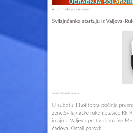
Autor: Nebojša Garašević,
Svilajnčanke startuju iz Valjeva-Ru
Foto:Žrk Radnički Svilajnac
U subotu 11.oktobra počinje prven
žene.Svilajnačke rukometašice Rk R
imaju u Valjevu protiv domaćeg Met
čadova. Ostali parovi: