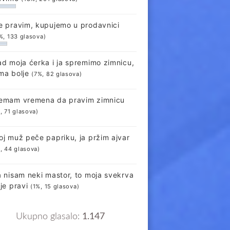
e pravim, kupujemo u prodavnici
%, 133 glasova)
ad moja ćerka i ja spremimo zimnicu,
ma bolje
(7%, 82 glasova)
emam vremena da pravim zimnicu
, 71 glasova)
oj muž peče papriku, ja pržim ajvar
, 44 glasova)
a nisam neki mastor, to moja svekrva
lje pravi
(1%, 15 glasova)
Ukupno glasalo:
1.147