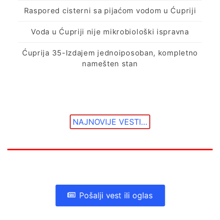
Raspored cisterni sa pijaćom vodom u Ćupriji
Voda u Ćupriji nije mikrobiološki ispravna
Ćuprija 35-Izdajem jednoiposoban, kompletno
namešten stan
NAJNOVIJE VESTI…
Pošalji vest ili oglas