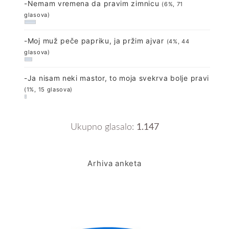
-Nemam vremena da pravim zimnicu
(6%, 71
glasova)
-Moj muž peče papriku, ja pržim ajvar
(4%, 44
glasova)
-Ja nisam neki mastor, to moja svekrva bolje pravi
(1%, 15 glasova)
Ukupno glasalo:
1.147
Arhiva anketa