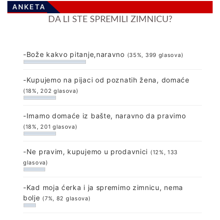
ANKETA
DA LI STE SPREMILI ZIMNICU?
-Bože kakvo pitanje,naravno
(35%, 399 glasova)
-Kupujemo na pijaci od poznatih žena, domaće
(18%, 202 glasova)
-Imamo domaće iz bašte, naravno da pravimo
(18%, 201 glasova)
-Ne pravim, kupujemo u prodavnici
(12%, 133
glasova)
-Kad moja ćerka i ja spremimo zimnicu, nema
bolje
(7%, 82 glasova)