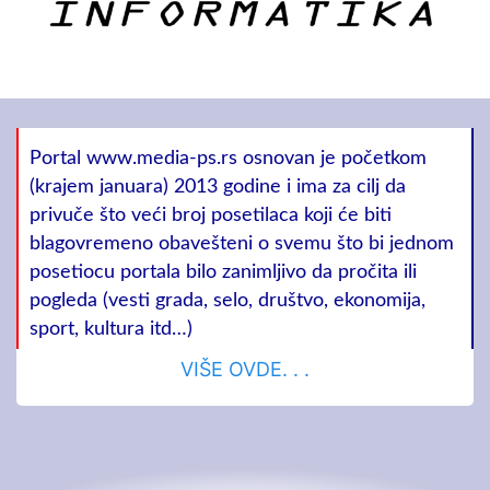
Portal www.media-ps.rs osnovan je početkom
(krajem januara) 2013 godine i ima za cilj da
privuče što veći broj posetilaca koji će biti
blagovremeno obavešteni o svemu što bi jednom
posetiocu portala bilo zanimljivo da pročita ili
pogleda (vesti grada, selo, društvo, ekonomija,
sport, kultura itd…)
VIŠE OVDE. . .