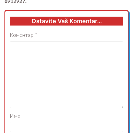
8912927.
Ostavite Vaš Komentar…
Коментар
*
Име