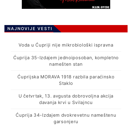
NAJNOVIJE VESTI
Voda u Ćupriji nije mikrobiološki ispravna
Ćuprija 35-Izdajem jednoiposoban, kompletno
namešten stan
Ćuprijska MORAVA 1918 razbila paraćinsko
Staklo
U četvrtak, 13. avgusta dobrovoljna akcija
davanja krvi u Svilajncu
Ćuprija 34-Izdajem dvokrevetnu nameštenu
garsonjeru