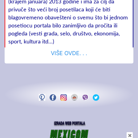
(krajem januara) 2013 godine i ima za cilj da
privuče što veći broj posetilaca koji će biti
blagovremeno obavešteni o svemu što bi jednom
posetiocu portala bilo zanimljivo da pročita ili
pogleda (vesti grada, selo, društvo, ekonomija,
sport, kultura itd…)
VIŠE OVDE. . .