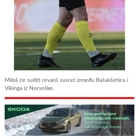
Miloš će suditi revanš susret između Bašakšehira i
Vikinga iz Norveške.