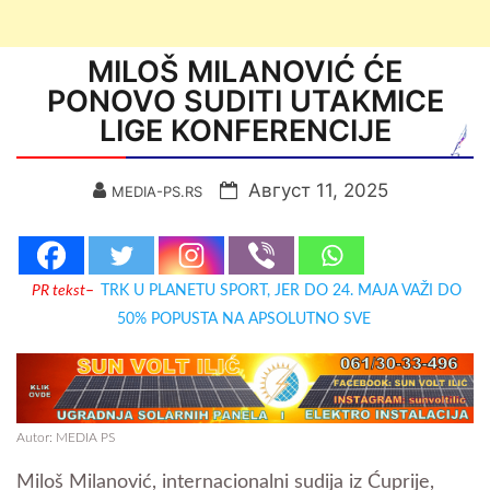
MILOŠ MILANOVIĆ ĆE
PONOVO SUDITI UTAKMICE
LIGE KONFERENCIJE
Август 11, 2025
MEDIA-PS.RS
PR tekst
–
TRK U PLANETU SPORT, JER DO 24. MAJA VAŽI DO
50% POPUSTA NA APSOLUTNO SVE
Autor: MEDIA PS
Miloš Milanović, internacionalni sudija iz Ćuprije,