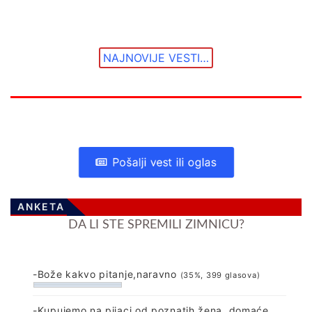
NAJNOVIJE VESTI…
Pošalji vest ili oglas
ANKETA
DA LI STE SPREMILI ZIMNICU?
-Bože kakvo pitanje,naravno
(35%, 399 glasova)
-Kupujemo na pijaci od poznatih žena, domaće