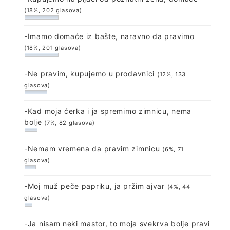
(18%, 202 glasova)
-Imamo domaće iz bašte, naravno da pravimo
(18%, 201 glasova)
-Ne pravim, kupujemo u prodavnici
(12%, 133
glasova)
-Kad moja ćerka i ja spremimo zimnicu, nema
bolje
(7%, 82 glasova)
-Nemam vremena da pravim zimnicu
(6%, 71
glasova)
-Moj muž peče papriku, ja pržim ajvar
(4%, 44
glasova)
-Ja nisam neki mastor, to moja svekrva bolje pravi