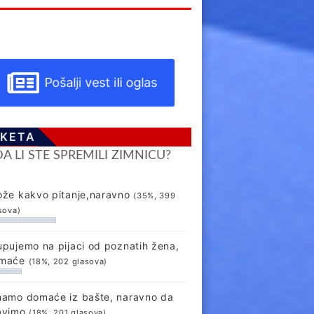
Pošalji vest ili oglas
KETA
DA LI STE SPREMILI ZIMNICU?
ože kakvo pitanje,naravno
(35%, 399
sova)
upujemo na pijaci od poznatih žena,
maće
(18%, 202 glasova)
mamo domaće iz bašte, naravno da
avimo
(18%, 201 glasova)