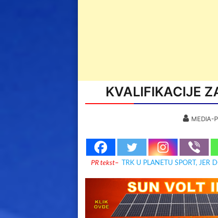
KVALIFIKACIJE 
MEDIA-P
PR tekst
–
TRK U PLANETU SPORT, JER 