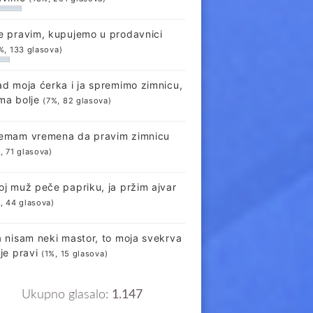
e pravim, kupujemo u prodavnici
%, 133 glasova)
ad moja ćerka i ja spremimo zimnicu,
ma bolje
(7%, 82 glasova)
emam vremena da pravim zimnicu
, 71 glasova)
oj muž peče papriku, ja pržim ajvar
, 44 glasova)
a nisam neki mastor, to moja svekrva
lje pravi
(1%, 15 glasova)
Ukupno glasalo:
1.147