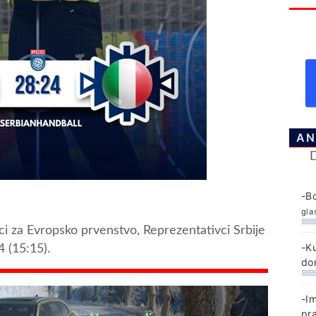
AN
-B
gla
ici za Evropsko prvenstvo, Reprezentativci Srbije
-K
4 (15:15).
do
-I
pr