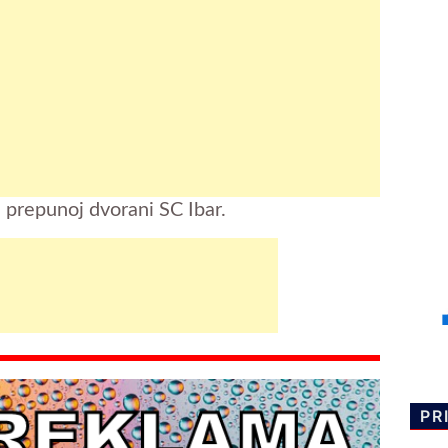
u prepunoj dvorani SC Ibar.
PR