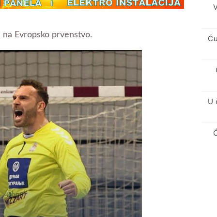
V
u na Evropsko prvenstvo.
Ću
U 