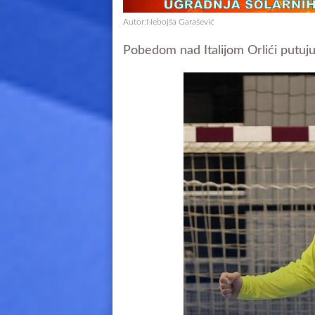
Autor:Nebojša Garašević
Pobedom nad Italijom Orlići putuj