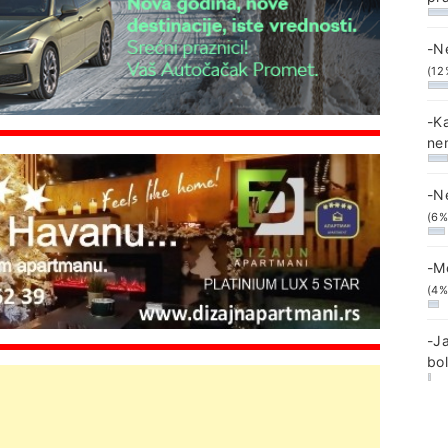
-N
(12
-K
ne
-N
(6%
-M
(4%
-J
bo