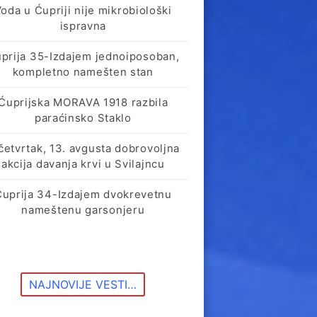
oda u Ćupriji nije mikrobiološki
ispravna
prija 35-Izdajem jednoiposoban,
kompletno namešten stan
Ćuprijska MORAVA 1918 razbila
paraćinsko Staklo
četvrtak, 13. avgusta dobrovoljna
akcija davanja krvi u Svilajncu
Ćuprija 34-Izdajem dvokrevetnu
nameštenu garsonjeru
NAJNOVIJE VESTI…