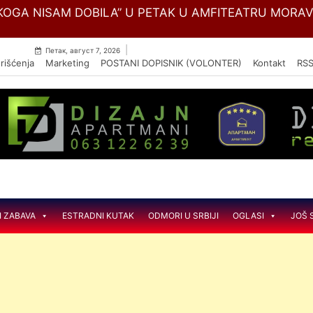
Skip
OGA NISAM DOBILA” U PETAK U AMFITEATRU MORA
to
content
|
Петак, август 7, 2026
rišćenja
Marketing
POSTANI DOPISNIK (VOLONTER)
Kontakt
RS
I ZABAVA
ESTRADNI KUTAK
ODMORI U SRBIJI
OGLASI
JOŠ 