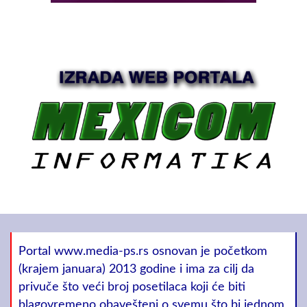
Portal www.media-ps.rs osnovan je početkom
(krajem januara) 2013 godine i ima za cilj da
privuče što veći broj posetilaca koji će biti
blagovremeno obavešteni o svemu što bi jednom