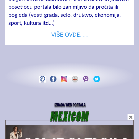
posetiocu portala bilo zanimljivo da pročita ili
pogleda (vesti grada, selo, društvo, ekonomija,
sport, kultura itd…)
VIŠE OVDE. . .