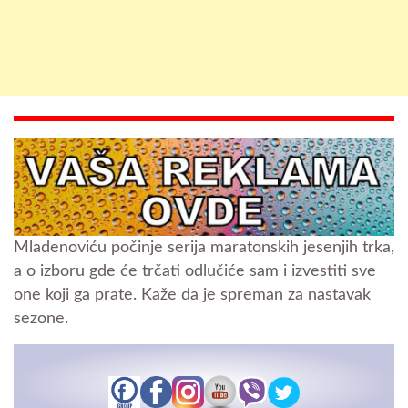
Mladenoviću počinje serija maratonskih jesenjih trka,
a o izboru gde će trčati odlučiće sam i izvestiti sve
one koji ga prate. Kaže da je spreman za nastavak
sezone.