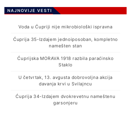
NAJNOVIJE VESTI
Voda u Ćupriji nije mikrobiološki ispravna
Ćuprija 35-Izdajem jednoiposoban, kompletno
namešten stan
Ćuprijska MORAVA 1918 razbila paraćinsko
Staklo
U četvrtak, 13. avgusta dobrovoljna akcija
davanja krvi u Svilajncu
Ćuprija 34-Izdajem dvokrevetnu nameštenu
garsonjeru