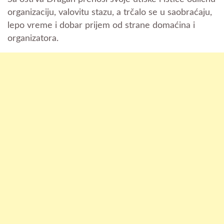
organizaciju, valovitu stazu, a trčalo se u saobraćaju,
lepo vreme i dobar prijem od strane domaćina i
organizatora.