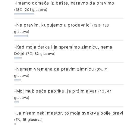
-Imamo domaće iz bašte, naravno da pravimo
(18%, 201 glasova)
-Ne pravim, kupujemo u prodavnici
(12%, 133
glasova)
-Kad moja ćerka i ja spremimo zimnicu, nema
bolje
(7%, 82 glasova)
-Nemam vremena da pravim zimnicu
(6%, 71
glasova)
-Moj muž peče papriku, ja pržim ajvar
(4%, 44
glasova)
-Ja nisam neki mastor, to moja svekrva bolje pravi
(1%, 15 glasova)