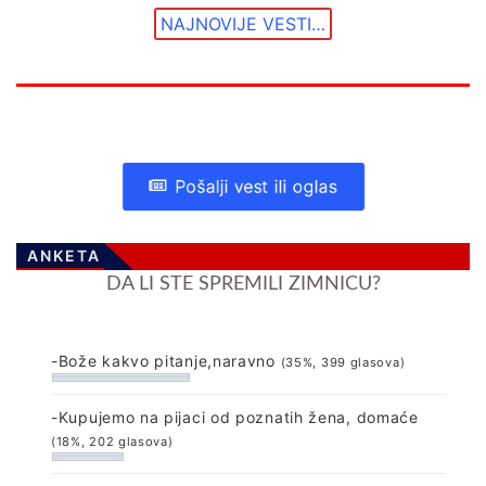
NAJNOVIJE VESTI…
Pošalji vest ili oglas
ANKETA
DA LI STE SPREMILI ZIMNICU?
-Bože kakvo pitanje,naravno
(35%, 399 glasova)
-Kupujemo na pijaci od poznatih žena, domaće
(18%, 202 glasova)