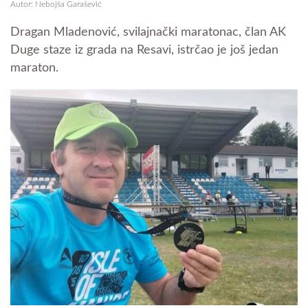
Autor: Nebojša Garašević
Dragan Mladenović, svilajnački maratonac, član AK
Duge staze iz grada na Resavi, istrčao je još jedan
maraton.