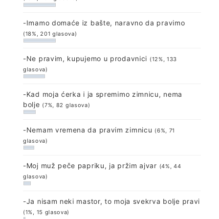
-Imamo domaće iz bašte, naravno da pravimo
(18%, 201 glasova)
-Ne pravim, kupujemo u prodavnici
(12%, 133
glasova)
-Kad moja ćerka i ja spremimo zimnicu, nema
bolje
(7%, 82 glasova)
-Nemam vremena da pravim zimnicu
(6%, 71
glasova)
-Moj muž peče papriku, ja pržim ajvar
(4%, 44
glasova)
-Ja nisam neki mastor, to moja svekrva bolje pravi
(1%, 15 glasova)