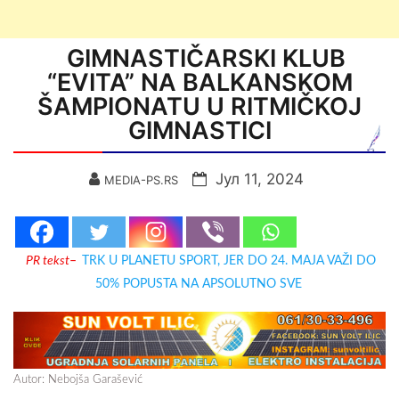
GIMNASTIČARSKI KLUB
“EVITA” NA BALKANSKOM
ŠAMPIONATU U RITMIČKOJ
GIMNASTICI
Јул 11, 2024
MEDIA-PS.RS
PR tekst
–
TRK U PLANETU SPORT, JER DO 24. MAJA VAŽI DO
50% POPUSTA NA APSOLUTNO SVE
Autor: Nebojša Garašević