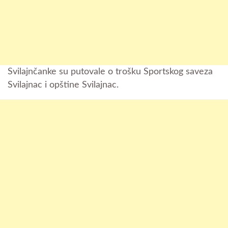
Svilajnčanke su putovale o trošku Sportskog saveza
Svilajnac i opštine Svilajnac.