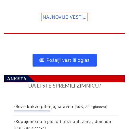
NAJNOVIJE VESTI…
Pošalji vest ili oglas
ANKETA
DA LI STE SPREMILI ZIMNICU?
-Bože kakvo pitanje,naravno
(35%, 399 glasova)
-Kupujemo na pijaci od poznatih žena, domaće
(18%, 202 glasova)