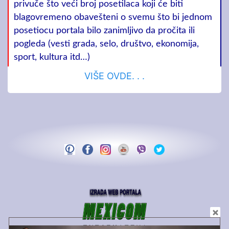
privuče što veći broj posetilaca koji će biti
blagovremeno obavešteni o svemu što bi jednom
posetiocu portala bilo zanimljivo da pročita ili
pogleda (vesti grada, selo, društvo, ekonomija,
sport, kultura itd…)
VIŠE OVDE. . .