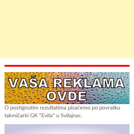
O postignutim rezultatima pisaćemo po povratku
takmičarki GK “Evita” u Svilajnac.