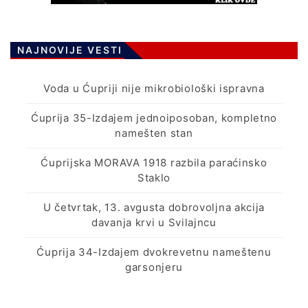
NAJNOVIJE VESTI
Voda u Ćupriji nije mikrobiološki ispravna
Ćuprija 35-Izdajem jednoiposoban, kompletno
namešten stan
Ćuprijska MORAVA 1918 razbila paraćinsko
Staklo
U četvrtak, 13. avgusta dobrovoljna akcija
davanja krvi u Svilajncu
Ćuprija 34-Izdajem dvokrevetnu nameštenu
garsonjeru