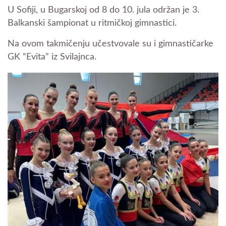
U Sofiji, u Bugarskoj od 8 do 10. jula održan je 3.
Balkanski šampionat u ritmičkoj gimnastici.
Na ovom takmičenju učestvovale su i gimnastičarke
GK “Evita” iz Svilajnca.