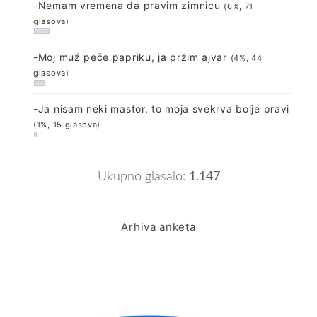
-Nemam vremena da pravim zimnicu
(6%, 71
glasova)
-Moj muž peče papriku, ja pržim ajvar
(4%, 44
glasova)
-Ja nisam neki mastor, to moja svekrva bolje pravi
(1%, 15 glasova)
Ukupno glasalo:
1.147
Arhiva anketa