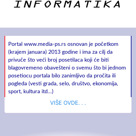
Portal www.media-ps.rs osnovan je početkom
(krajem januara) 2013 godine i ima za cilj da
privuče što veći broj posetilaca koji će biti
blagovremeno obavešteni o svemu što bi jednom
posetiocu portala bilo zanimljivo da pročita ili
pogleda (vesti grada, selo, društvo, ekonomija,
sport, kultura itd…)
VIŠE OVDE. . .