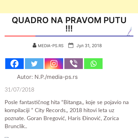
QUADRO NA PRAVOM PUTU
!!!
Јул 31, 2018
MEDIA-PS.RS
Autor: N.P./media-ps.rs
31/07/2018
Posle fantastičnog hita “Bitanga,, koje se pojavio na
kompilaciji ” City Records,, 2018 hitovi leta uz
poznate. Goran Bregović, Haris Đinović, Zorica
Brunclik..