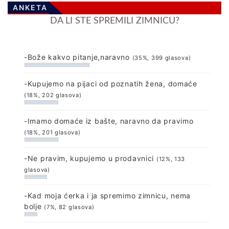
ANKETA
DA LI STE SPREMILI ZIMNICU?
-Bože kakvo pitanje,naravno
(35%, 399 glasova)
-Kupujemo na pijaci od poznatih žena, domaće
(18%, 202 glasova)
-Imamo domaće iz bašte, naravno da pravimo
(18%, 201 glasova)
-Ne pravim, kupujemo u prodavnici
(12%, 133
glasova)
-Kad moja ćerka i ja spremimo zimnicu, nema
bolje
(7%, 82 glasova)