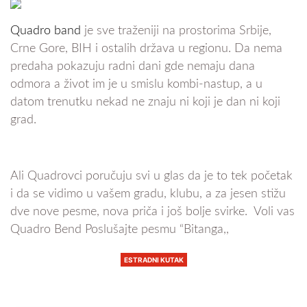
Quadro band
je sve traženiji na prostorima Srbije,
Crne Gore, BIH i ostalih država u regionu. Da nema
predaha pokazuju radni dani gde nemaju dana
odmora a život im je u smislu kombi-nastup, a u
datom trenutku nekad ne znaju ni koji je dan ni koji
grad.
Ali Quadrovci poručuju svi u glas da je to tek početak
i da se vidimo u vašem gradu, klubu, a za jesen stižu
dve nove pesme, nova priča i još bolje svirke. Voli vas
Quadro Bend Poslušajte pesmu “Bitanga,,
ESTRADNI KUTAK