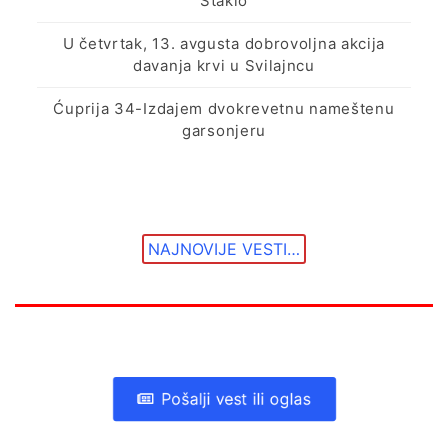
Staklo
U četvrtak, 13. avgusta dobrovoljna akcija
davanja krvi u Svilajncu
Ćuprija 34-Izdajem dvokrevetnu nameštenu
garsonjeru
NAJNOVIJE VESTI…
Pošalji vest ili oglas