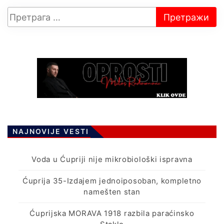
NAJNOVIJE VESTI
Voda u Ćupriji nije mikrobiološki ispravna
Ćuprija 35-Izdajem jednoiposoban, kompletno
namešten stan
Ćuprijska MORAVA 1918 razbila paraćinsko