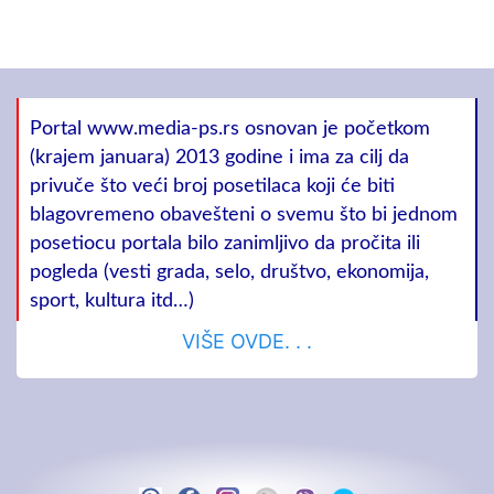
Portal www.media-ps.rs osnovan je početkom
(krajem januara) 2013 godine i ima za cilj da
privuče što veći broj posetilaca koji će biti
blagovremeno obavešteni o svemu što bi jednom
posetiocu portala bilo zanimljivo da pročita ili
pogleda (vesti grada, selo, društvo, ekonomija,
sport, kultura itd…)
VIŠE OVDE. . .