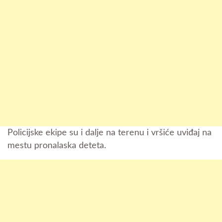
Policijske ekipe su i dalje na terenu i vršiće uviđaj na
mestu pronalaska deteta.