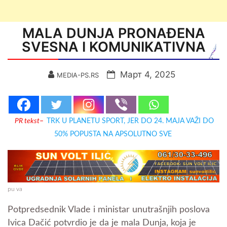
MALA DUNJA PRONAĐENA
SVESNA I KOMUNIKATIVNA
Март 4, 2025
MEDIA-PS.RS
PR tekst
–
TRK U PLANETU SPORT, JER DO 24. MAJA VAŽI DO
50% POPUSTA NA APSOLUTNO SVE
pu va
Potpredsednik Vlade i ministar unutrašnjih poslova
Ivica Dačić potvrdio je da je mala Dunja, koja je