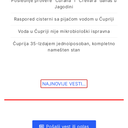
Poslednje provere “Ćurana” i “Crevara” danas u
Jagodini
Raspored cisterni sa pijaćom vodom u Ćupriji
Voda u Ćupriji nije mikrobiološki ispravna
Ćuprija 35-Izdajem jednoiposoban, kompletno
namešten stan
NAJNOVIJE VESTI…
Pošalji vest ili oglas