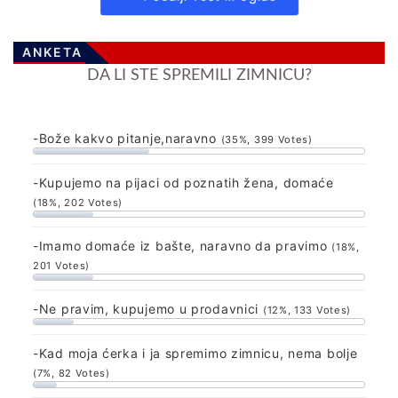
ANKETA
DA LI STE SPREMILI ZIMNICU?
-Bože kakvo pitanje,naravno
(35%, 399 Votes)
-Kupujemo na pijaci od poznatih žena, domaće
(18%, 202 Votes)
-Imamo domaće iz bašte, naravno da pravimo
(18%,
201 Votes)
-Ne pravim, kupujemo u prodavnici
(12%, 133 Votes)
-Kad moja ćerka i ja spremimo zimnicu, nema bolje
(7%, 82 Votes)