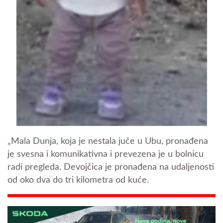
„Mala Dunja, koja je nestala juče u Ubu, pronađena
je svesna i komunikativna i prevezena je u bolnicu
radi pregleda. Devojčica je pronađena na udaljenosti
od oko dva do tri kilometra od kuće.