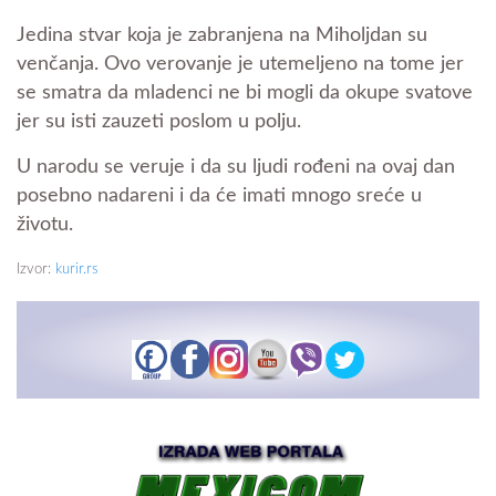
Jedina stvar koja je zabranjena na Miholjdan su
venčanja. Ovo verovanje je utemeljeno na tome jer
se smatra da mladenci ne bi mogli da okupe svatove
jer su isti zauzeti poslom u polju.
U narodu se veruje i da su ljudi rođeni na ovaj dan
posebno nadareni i da će imati mnogo sreće u
životu.
Izvor:
kurir.rs