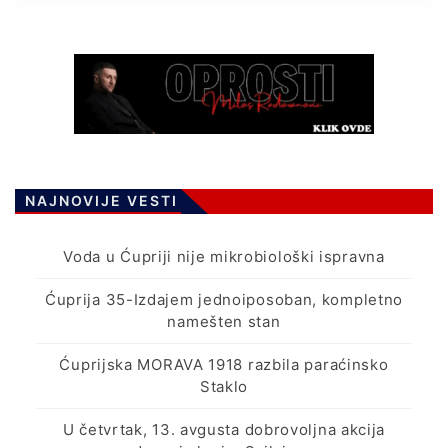
NAJNOVIJE VESTI
Voda u Ćupriji nije mikrobiološki ispravna
Ćuprija 35-Izdajem jednoiposoban, kompletno
namešten stan
Ćuprijska MORAVA 1918 razbila paraćinsko
Staklo
U četvrtak, 13. avgusta dobrovoljna akcija