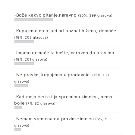
-Bože kakvo pitanje,naravno
(35%, 399 glasova)
-Kupujemo na pijaci od poznatih žena, domaće
(18%, 202 glasova)
-Imamo domaće iz bašte, naravno da pravimo
(18%, 201 glasova)
-Ne pravim, kupujemo u prodavnici
(12%, 133
glasova)
-Kad moja ćerka i ja spremimo zimnicu, nema
bolje
(7%, 82 glasova)
-Nemam vremena da pravim zimnicu
(6%, 71
glasova)