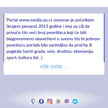
Portal www.media-ps.rs osnovan je početkom
(krajem januara) 2013 godine i ima za cilj da
privuče što veći broj posetilaca koji će biti
blagovremeno obavešteni o svemu što bi jednom
posetiocu portala bilo zanimljivo da pročita ili
pogleda (vesti grada, selo, društvo, ekonomija,
sport, kultura itd…)
VIŠE OVDE. . .