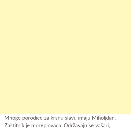
Mnoge porodice za krsnu slavu imaju Miholjdan.
Zaštitnik je moreplovaca. Održavaju se vašari,