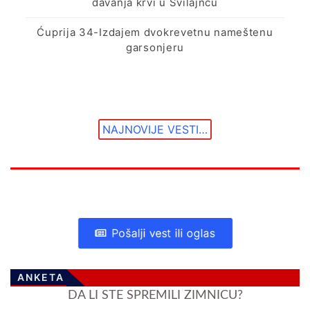
davanja krvi u Svilajncu
Ćuprija 34-Izdajem dvokrevetnu nameštenu
garsonjeru
NAJNOVIJE VESTI…
Pošalji vest ili oglas
ANKETA
DA LI STE SPREMILI ZIMNICU?