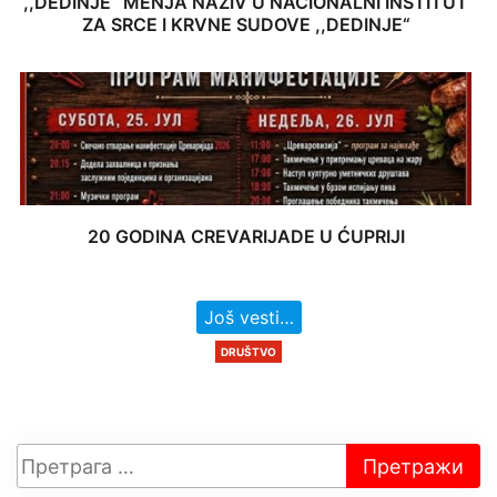
,,DEDINJE“ MENJA NAZIV U NACIONALNI INSTITUT
ZA SRCE I KRVNE SUDOVE ,,DEDINJE“
20 GODINA CREVARIJADE U ĆUPRIJI
Još vesti…
DRUŠTVO