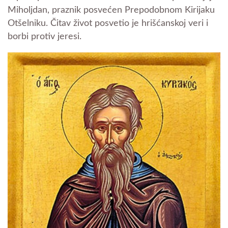
Miholjdan, praznik posvećen Prepodobnom Kirijaku
Otšelniku. Čitav život posvetio je hrišćanskoj veri i
borbi protiv jeresi.