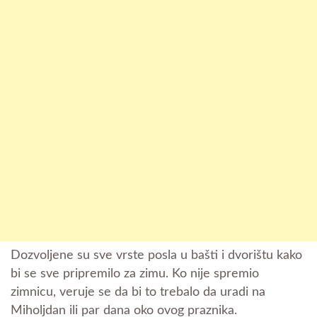
Dozvoljene su sve vrste posla u bašti i dvorištu kako
bi se sve pripremilo za zimu. Ko nije spremio
zimnicu, veruje se da bi to trebalo da uradi na
Miholjdan ili par dana oko ovog praznika.