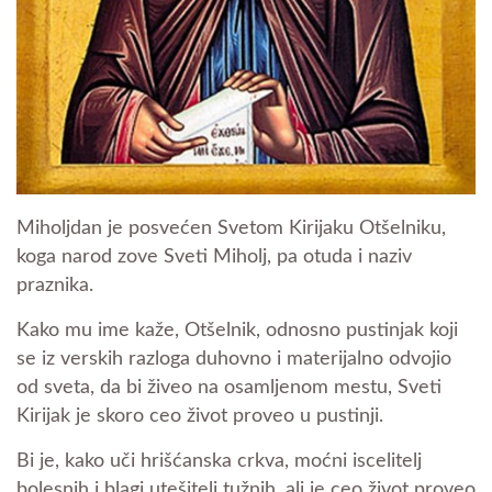
Miholjdan je posvećen Svetom Kirijaku Otšelniku,
koga narod zove Sveti Miholj, pa otuda i naziv
praznika.
Kako mu ime kaže, Otšelnik, odnosno pustinjak koji
se iz verskih razloga duhovno i materijalno odvojio
od sveta, da bi živeo na osamljenom mestu, Sveti
Kirijak je skoro ceo život proveo u pustinji.
Bi je, kako uči hrišćanska crkva, moćni iscelitelj
bolesnih i blagi utešitelj tužnih, ali je ceo život proveo