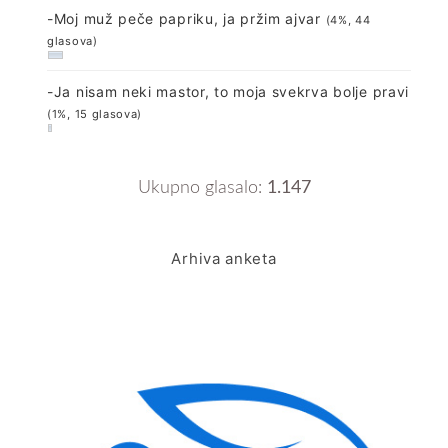
-Moj muž peče papriku, ja pržim ajvar
(4%, 44
glasova)
-Ja nisam neki mastor, to moja svekrva bolje pravi
(1%, 15 glasova)
Ukupno glasalo:
1.147
Arhiva anketa